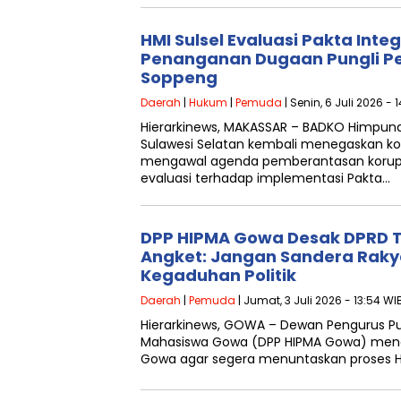
HMI Sulsel Evaluasi Pakta Integ
Penanganan Dugaan Pungli Pe
Soppeng
Daerah
|
Hukum
|
Pemuda
| Senin, 6 Juli 2026 - 
Hierarkinews, MAKASSAR – BADKO Himpuna
Sulawesi Selatan kembali menegaskan 
mengawal agenda pemberantasan korup
evaluasi terhadap implementasi Pakta…
DPP HIPMA Gowa Desak DPRD 
Angket: Jangan Sandera Rak
Kegaduhan Politik
Daerah
|
Pemuda
| Jumat, 3 Juli 2026 - 13:54 WI
Hierarkinews, GOWA – Dewan Pengurus Pu
Mahasiswa Gowa (DPP HIPMA Gowa) men
Gowa agar segera menuntaskan proses 