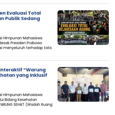
en Evaluasi Total
n Publik Sedang
asi Himpunan Mahasiswa
desak Presiden Prabowo
si menyeluruh terhadap tata
 Interaktif “Warung
hatan yang Inklusif
asi Himpunan Mahasiswa
lui Bidang Kesehatan
f WARUNG SEHAT (Wadah Ruang