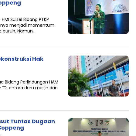
Soppeng
 HMI Sulsel Bidang PTKP
rusnya menjadi momentum
ap buruh. Namun…
konstruksi Hak
ua Bidang Perlindungan HAM
– “Di antara deru mesin dan
 Usut Tuntas Dugaan
 Soppeng