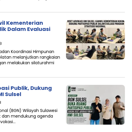
nwil Kementerian
lik Dalam Evaluasi
IB
Badan Koordinasi Himpunan
elatan melanjutkan rangkaian
gan melakukan silaturahmi
pasi Publik, Dukung
I Sulsel
B
onal (BGN) Wilayah Sulawesi
lik dan mendukung agenda
dvokasi…