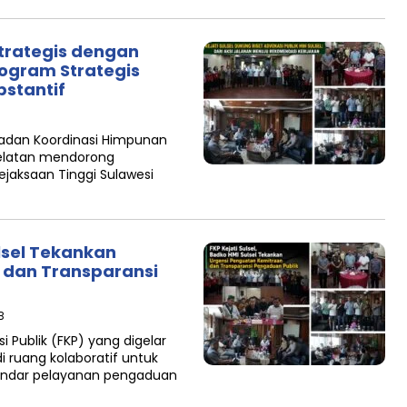
Strategis dengan
ogram Strategis
bstantif
B
Badan Koordinasi Himpunan
Selatan mendorong
jaksaan Tinggi Sulawesi
ulsel Tekankan
 dan Transparansi
B
 Publik (FKP) yang digelar
i ruang kolaboratif untuk
ndar pelayanan pengaduan