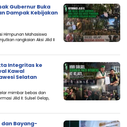
Desak Gubernur Buka
 dan Dampak Kebijakan
asi Himpunan Mahasiswa
tkan rangkaian Aksi Jilid II
ta Integritas ke
wal Kawal
awesi Selatan
gelar mimbar bebas dan
si Jilid II: Sulsel Gelap,
h dan Bayang-