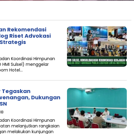
kan Rekomendasi
log Riset Advokasi
 Strategis
Badan Koordinasi Himpunan
 HMI Sulsel) menggelar
room Hotel…
KP Tegaskan
wenangan, Dukungan
PSN
WIB
Badan Koordinasi Himpunan
latan melanjutkan rangkaian
gan melakukan kunjungan