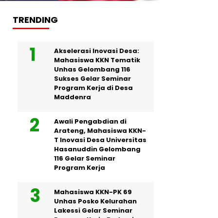
TRENDING
Akselerasi Inovasi Desa:
Mahasiswa KKN Tematik
Unhas Gelombang 116
Sukses Gelar Seminar
Program Kerja di Desa
Maddenra
Awali Pengabdian di
Arateng, Mahasiswa KKN-
T Inovasi Desa Universitas
Hasanuddin Gelombang
116 Gelar Seminar
Program Kerja
Mahasiswa KKN-PK 69
Unhas Posko Kelurahan
Lakessi Gelar Seminar