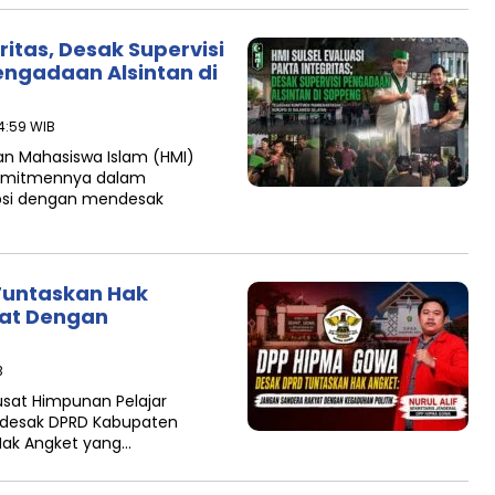
ritas, Desak Supervisi
ngadaan Alsintan di
14:59 WIB
n Mahasiswa Islam (HMI)
komitmennya dalam
si dengan mendesak
Tuntaskan Hak
yat Dengan
B
sat Himpunan Pelajar
desak DPRD Kabupaten
Hak Angket yang…