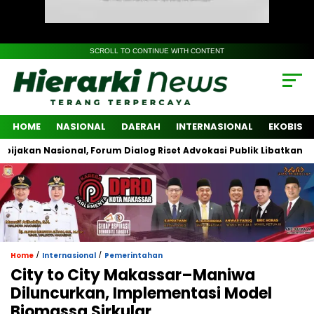
SCROLL TO CONTINUE WITH CONTENT
HOME
NASIONAL
DAERAH
INTERNASIONAL
EKOBIS
 Nasional, Forum Dialog Riset Advokasi Publik Libatkan Lintas In
/
/
Home
Internasional
Pemerintahan
City to City Makassar–Maniwa
Diluncurkan, Implementasi Model
Biomassa Sirkular