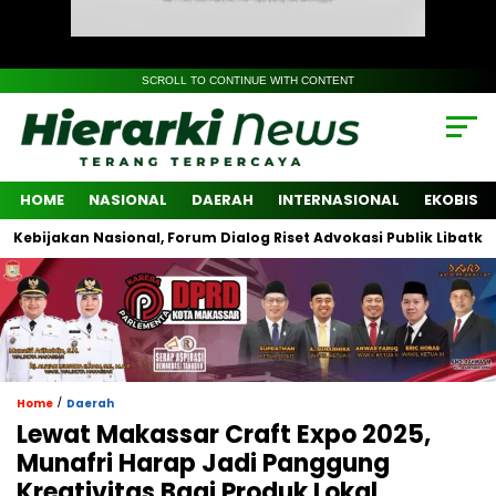
SCROLL TO CONTINUE WITH CONTENT
HOME
NASIONAL
DAERAH
INTERNASIONAL
EKOBIS
an Nasional, Forum Dialog Riset Advokasi Publik Libatkan Lintas 
/
Home
Daerah
Lewat Makassar Craft Expo 2025,
Munafri Harap Jadi Panggung
Kreativitas Bagi Produk Lokal