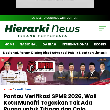
SCROLL TO CONTINUE WITH CONTENT
HOME
NASIONAL
DAERAH
INTERNASIONAL
EKOBIS
, Forum Dialog Riset Advokasi Publik Libatkan Lintas Institusi S
/
Home
Pendidikan
Pantau Verifikasi SPMB 2026, Wali
Kota Munafri Tegaskan Tak Ada
Ruang untuk Titipan dan Calo