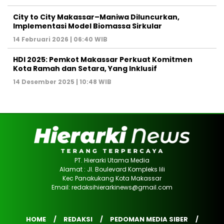
City to City Makassar–Maniwa Diluncurkan,
Implementasi Model Biomassa Sirkular
14 Februari 2026 | 06:40 WIB
HDI 2025: Pemkot Makassar Perkuat Komitmen
Kota Ramah dan Setara, Yang Inklusif
14 Desember 2025 | 10:48 WIB
PT. Hierarki Utama Media
Alamat : Jl. Boulevard Kompleks lili
Kec Panakukang Kota Makassar
Email: redaksihierarkinews@gmail.com
HOME
REDAKSI
PEDOMAN MEDIA SIBER