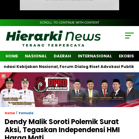
SCROLL TO CONTINUE WITH CONTENT
HOME
NASIONAL
DAERAH
INTERNASIONAL
EKOBIS
 Kebijakan Nasional, Forum Dialog Riset Advokasi Publik Libatkan
/
Home
Pemuda
Dendy Malik Soroti Polemik Surat
Aksi, Tegaskan Independensi HMI
Harga Mati