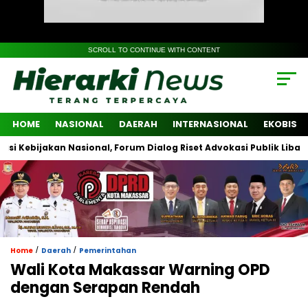
SCROLL TO CONTINUE WITH CONTENT
HOME
NASIONAL
DAERAH
INTERNASIONAL
EKOBIS
ijakan Nasional, Forum Dialog Riset Advokasi Publik Libatkan Lin
/
/
Home
Daerah
Pemerintahan
Wali Kota Makassar Warning OPD
dengan Serapan Rendah