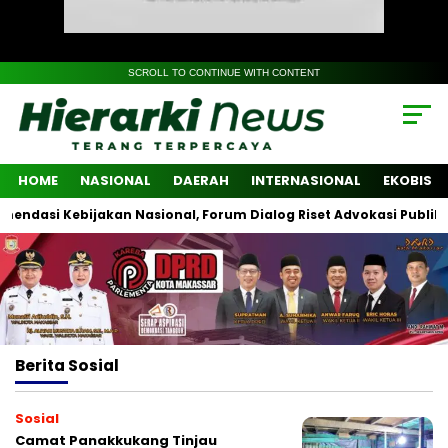
SCROLL TO CONTINUE WITH CONTENT
HOME
NASIONAL
DAERAH
INTERNASIONAL
EKOBIS
si Kebijakan Nasional, Forum Dialog Riset Advokasi Publik Libatk
Berita
Sosial
Sosial
Camat Panakkukang Tinjau