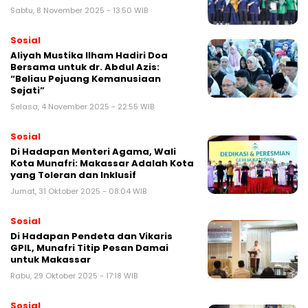
Sabtu, 8 November 2025 - 13:50 WIB
Sosial
Aliyah Mustika Ilham Hadiri Doa
Bersama untuk dr. Abdul Azis:
“Beliau Pejuang Kemanusiaan
Sejati”
Selasa, 4 November 2025 - 22:55 WIB
Sosial
Di Hadapan Menteri Agama, Wali
Kota Munafri: Makassar Adalah Kota
yang Toleran dan Inklusif
Jumat, 31 Oktober 2025 - 08:04 WIB
Sosial
Di Hadapan Pendeta dan Vikaris
GPIL, Munafri Titip Pesan Damai
untuk Makassar
Rabu, 29 Oktober 2025 - 17:18 WIB
Sosial