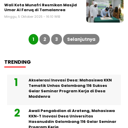
Wali Kota Munafri Resmikan Masjid
Umar Al Faruq di Tamalanrea
Minggu, 5 Oktober 2025 - 16:10 WIB
Paginasi
pos
1
2
3
Selanjutnya
TRENDING
Akselerasi Inovasi Desa: Mahasiswa KKN
Tematik Unhas Gelombang 116 Sukses
Gelar Seminar Program Kerja di Desa
Maddenra
Awali Pengabdian di Arateng, Mahasiswa
KKN-T Inovasi Desa Universitas
Hasanuddin Gelombang 116 Gelar Seminar
Program Kerja