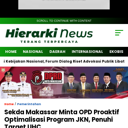
SCROLL TO CONTINUE WITH CONTENT
HOME
NASIONAL
DAERAH
INTERNASIONAL
EKOBIS
kan Nasional, Forum Dialog Riset Advokasi Publik Libatkan Lintas
/
Home
Pemerintahan
Sekda Makassar Minta OPD Proaktif
Optimalisasi Program JKN, Penuhi
Target UHC