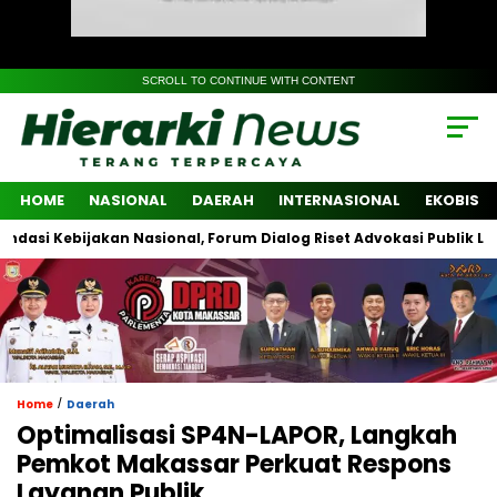
SCROLL TO CONTINUE WITH CONTENT
HOME
NASIONAL
DAERAH
INTERNASIONAL
EKOBIS
Kebijakan Nasional, Forum Dialog Riset Advokasi Publik Libatkan 
/
Home
Daerah
Optimalisasi SP4N-LAPOR, Langkah
Pemkot Makassar Perkuat Respons
Layanan Publik