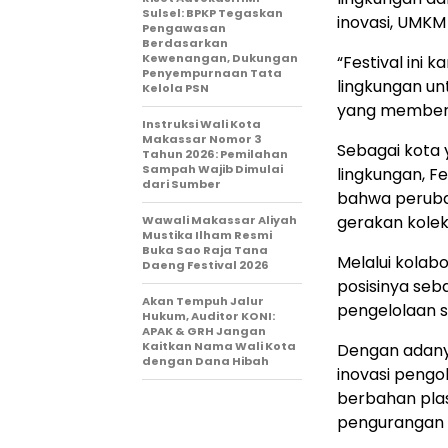
Sulsel: BPKP Tegaskan
inovasi, UMKM
Pengawasan
Berdasarkan
Kewenangan, Dukungan
“Festival ini
Penyempurnaan Tata
lingkungan u
Kelola PSN
yang memberi 
Instruksi Wali Kota
Makassar Nomor 3
Sebagai kota
Tahun 2026: Pemilahan
Sampah Wajib Dimulai
lingkungan, F
dari Sumber
bahwa peruba
gerakan kolek
Wawali Makassar Aliyah
Mustika Ilham Resmi
Buka Sao Raja Tana
Melalui kolab
Daeng Festival 2026
posisinya seb
Akan Tempuh Jalur
pengelolaan s
Hukum, Auditor KONI:
APAK & GRH Jangan
Kaitkan Nama Wali Kota
Dengan adany
dengan Dana Hibah
inovasi pengo
berbahan plas
pengurangan 