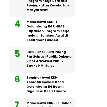
Program Kerja Berbasis
Peningkatan Kesehatan
Masyarakat
Mahasiswa KKN-T
Gelombang 116 UNHAS
Paparkan Program Kerja
melalui Seminar Awal di
Kelurahan Lakessi
BGN Sulsel Buka Ruang
Partisipasi Publik, Dukung
Riset Advokasi Publik
Badko HMI Sulsel
Seminar Awal KKN
Tematik Inovasi Desa
Gelombang 116 Resmi
Digelar di Desa Tanete
Mahasiswa KKN-PK Unhas