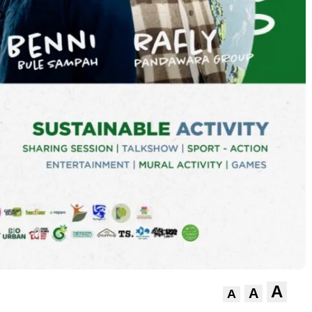
A
A
A