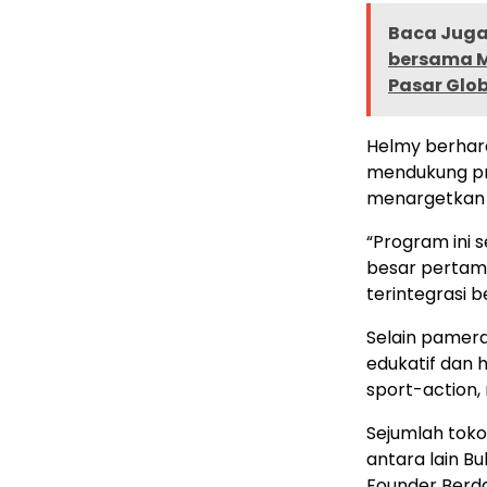
Baca Juga 
bersama M
Pasar Glo
Helmy berhara
mendukung pr
menargetkan s
“Program ini 
besar pertam
terintegrasi b
Selain pamera
edukatif dan h
sport-action,
Sejumlah toko
antara lain B
Founder Berda