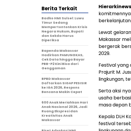
Hierarkinew
Berita Terkait
komitmennya 
Badko HMI Sulsel: Luwu
berkelanjutan
Timur Sedang
Mempertontonkan Krisis
Negara Hukum, Bupati
Lewat gelaran
dan Sekda Harus
Makassar mela
Diperiksa
bergerak ber
Bapenda Makassar
2029.
Hadirkan PAMUNGKAS,
Cek Data hingga Bayar
PBB-P2 Kini Bisa dari
Festival yang
Genggaman
Prajurit M. Ju
lingkungan, t
BPBD Makassar
Daftarkan SIGAP PESISIR
ke IGA 2026, Respons
Serta aksi nya
Bencana Makin Cepat
usaha berbasi
600 Anak Meriahkan Hari
masa depan b
Anak Nasional 2026, Jadi
Ruang Ekspresi dan
Kreativitas Anak
Kepala DLH K
Makassar
festival ters
lingkungan dar
Riset Advokasi HMI