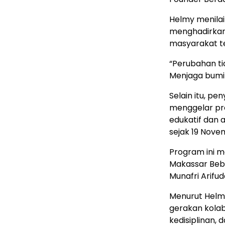
Helmy menilai
menghadirkan
masyarakat te
“Perubahan ti
Menjaga bumi 
Selain itu, pe
menggelar pro
edukatif dan 
sejak 19 Novem
Program ini 
Makassar Beb
Munafri Arifud
Menurut Helm
gerakan kolab
kedisiplinan,