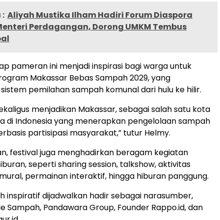
:
Aliyah Mustika Ilham Hadiri Forum Diaspora
enteri Perdagangan, Dorong UMKM Tembus
bal
p pameran ini menjadi inspirasi bagi warga untuk
ogram Makassar Bebas Sampah 2029, yang
istem pemilahan sampah komunal dari hulu ke hilir.
sekaligus menjadikan Makassar, sebagai salah satu kota
a di Indonesia yang menerapkan pengelolaan sampah
erbasis partisipasi masyarakat,” tutur Helmy.
n, festival juga menghadirkan beragam kegiatan
iburan, seperti sharing session, talkshow, aktivitas
 mural, permainan interaktif, hingga hiburan panggung.
h inspiratif dijadwalkan hadir sebagai narasumber,
ule Sampah, Pandawara Group, Founder Rappo.id, dan
ur.id.