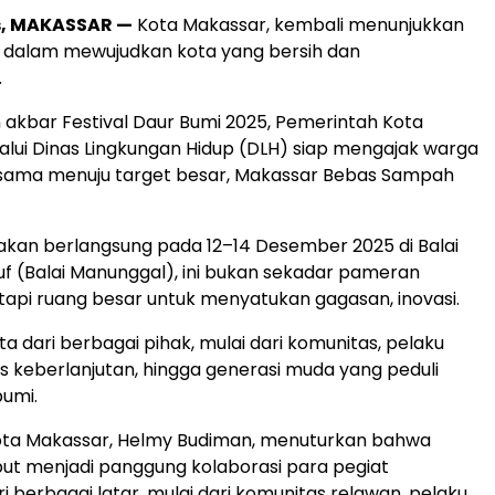
s, MAKASSAR —
Kota Makassar, kembali menunjukkan
dalam mewujudkan kota yang bersih dan
.
 akbar Festival Daur Bumi 2025, Pemerintah Kota
lui Dinas Lingkungan Hidup (DLH) siap mengajak warga
sama menuju target besar, Makassar Bebas Sampah
 akan berlangsung pada 12–14 Desember 2025 di Balai
suf (Balai Manunggal), ini bukan sekadar pameran
etapi ruang besar untuk menyatukan gagasan, inovasi.
ta dari berbagai pihak, mulai dari komunitas, pelaku
s keberlanjutan, hingga generasi muda yang peduli
umi.
ota Makassar, Helmy Budiman, menuturkan bahwa
ebut menjadi panggung kolaborasi para pegiat
i berbagai latar, mulai dari komunitas relawan, pelaku