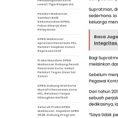
Pembangunan Kota
Lewat Tiga Ranperda
Supratman, di
Pemkot Makassar
sederhana. Ia
Sambut Baik
keluarga men
Rekomendasi DPRD,
Fokus Kinerja dan
Pelayanan
Baca Juga 
DPRD Makassar
Integritas
Apresiasi Penataan PKL,
Pemkot Siapkan Solusi
Representatif
Bagi Supratma
Fraksi Nasdem DPRD
melainkan dar
Makassar Dukung Penuh
Penataan Kota, Sebut
Pemkot Tegas Disertai
Sebelum menj
Solusi
Pegawai Kont
DPRD Dukung Wali Kota
Munafri Penataan Kota
Dari tahun 201
PKL, Relokasi Tanpa
sebuah perjal
Hilangkan Nafkah
dedikasinya, i
Seluruh Fraksi DPRD
Makassar, Sepakat APBD
“Saya tidak pe
2026, Dukung Program