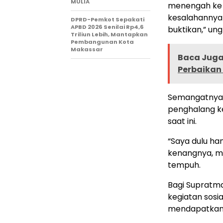
MULIA
menengah ke b
kesalahannya a
DPRD-Pemkot Sepakati
APBD 2026 Senilai Rp4,6
buktikan,” un
Triliun Lebih, Mantapkan
Pembangunan Kota
Makassar
Baca Juga 
Perbaikan 
Semangatnya 
penghalang ke
saat ini.
“Saya dulu ha
kenangnya, me
tempuh.
Bagi Supratma
kegiatan sosia
mendapatkan b