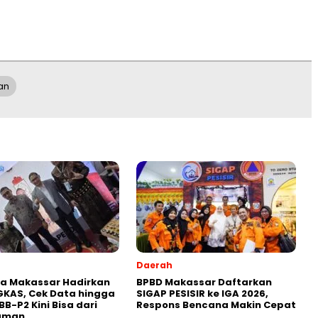
an
Daerah
a Makassar Hadirkan
BPBD Makassar Daftarkan
KAS, Cek Data hingga
SIGAP PESISIR ke IGA 2026,
BB-P2 Kini Bisa dari
Respons Bencana Makin Cepat
aman