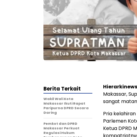
Hierarkinew
Berita Terkait
Makassar, Sup
Wakil Wali Kota
sangat matan
Makassar Ikuti Rapat
Paripurna DPRD Secara
Daring
Pria kelahiran
Parlemen Kota
Pemkot dan DPRD
Ketua DPRD M
Makassar Perkuat
Regulasi Hukum
kompatriotnya,