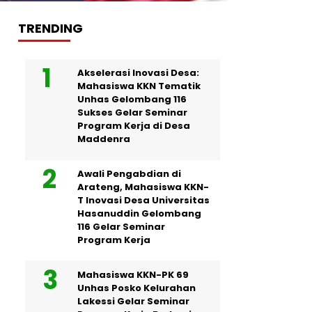
TRENDING
Akselerasi Inovasi Desa:
Mahasiswa KKN Tematik
Unhas Gelombang 116
Sukses Gelar Seminar
Program Kerja di Desa
Maddenra
Awali Pengabdian di
Arateng, Mahasiswa KKN-
T Inovasi Desa Universitas
Hasanuddin Gelombang
116 Gelar Seminar
Program Kerja
Mahasiswa KKN-PK 69
Unhas Posko Kelurahan
Lakessi Gelar Seminar