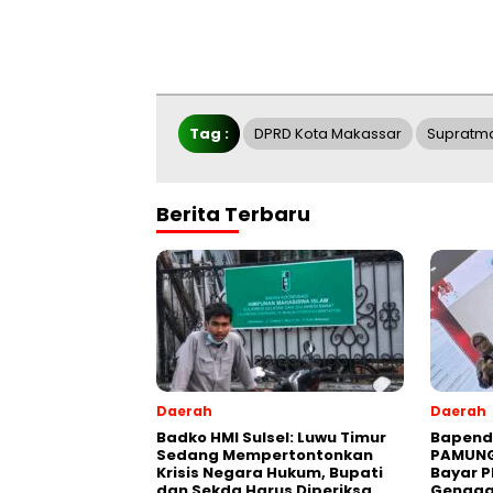
Tag :
DPRD Kota Makassar
Supratm
Berita Terbaru
Daerah
Daerah
Badko HMI Sulsel: Luwu Timur
Bapend
Sedang Mempertontonkan
PAMUNG
Krisis Negara Hukum, Bupati
Bayar P
dan Sekda Harus Diperiksa
Gengg