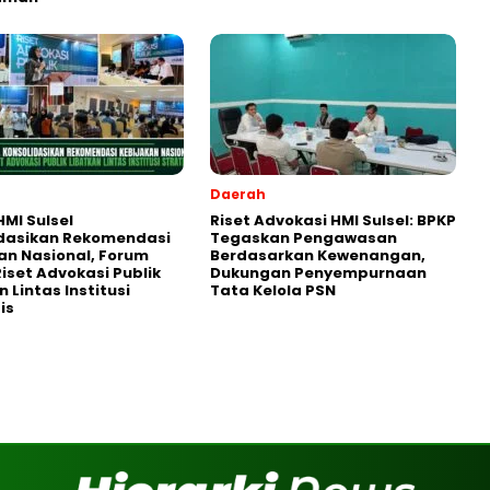
Daerah
MI Sulsel
Riset Advokasi HMI Sulsel: BPKP
idasikan Rekomendasi
Tegaskan Pengawasan
an Nasional, Forum
Berdasarkan Kewenangan,
Riset Advokasi Publik
Dukungan Penyempurnaan
 Lintas Institusi
Tata Kelola PSN
is