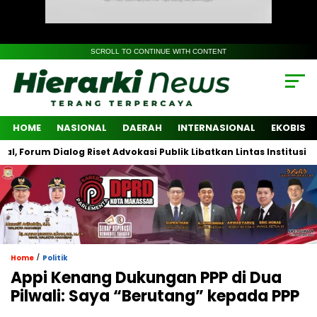
SCROLL TO CONTINUE WITH CONTENT
HOME
NASIONAL
DAERAH
INTERNASIONAL
EKOBIS
m Dialog Riset Advokasi Publik Libatkan Lintas Institusi Strateg
/
Home
Politik
Appi Kenang Dukungan PPP di Dua
Pilwali: Saya “Berutang” kepada PPP