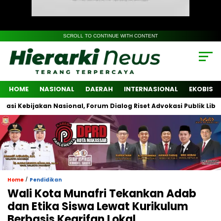
SCROLL TO CONTINUE WITH CONTENT
HOME
NASIONAL
DAERAH
INTERNASIONAL
EKOBIS
ijakan Nasional, Forum Dialog Riset Advokasi Publik Libatkan Lin
/
Home
Pendidikan
Wali Kota Munafri Tekankan Adab
dan Etika Siswa Lewat Kurikulum
Berbasis Kearifan Lokal