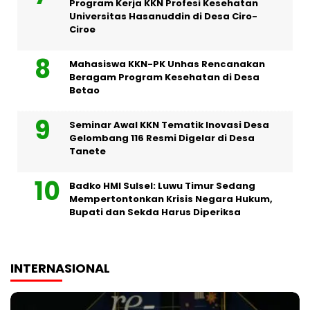
Program Kerja KKN Profesi Kesehatan
Universitas Hasanuddin di Desa Ciro-
Ciroe
Mahasiswa KKN-PK Unhas Rencanakan
Beragam Program Kesehatan di Desa
Betao
Seminar Awal KKN Tematik Inovasi Desa
Gelombang 116 Resmi Digelar di Desa
Tanete
Badko HMI Sulsel: Luwu Timur Sedang
Mempertontonkan Krisis Negara Hukum,
Bupati dan Sekda Harus Diperiksa
INTERNASIONAL