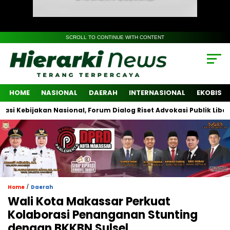
SCROLL TO CONTINUE WITH CONTENT
HOME
NASIONAL
DAERAH
INTERNASIONAL
EKOBIS
ijakan Nasional, Forum Dialog Riset Advokasi Publik Libatkan Lin
/
Home
Daerah
Wali Kota Makassar Perkuat
Kolaborasi Penanganan Stunting
dengan BKKBN Sulsel