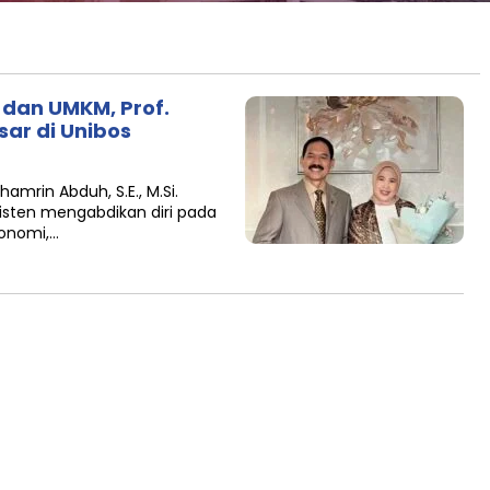
dan UMKM, Prof.
ar di Unibos
hamrin Abduh, S.E., M.Si.
sisten mengabdikan diri pada
onomi,…