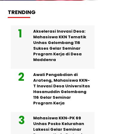
TRENDING
Akselerasi Inovasi Desa:
Mahasiswa KKN Tematik
Unhas Gelombang 116
Sukses Gelar Seminar
Program Kerja di Desa
Maddenra
Awali Pengabdian di
Arateng, Mahasiswa KKN-
T Inovasi Desa Universitas
Hasanuddin Gelombang
116 Gelar Seminar
Program Kerja
Mahasiswa KKN-PK 69
Unhas Posko Kelurahan
Lakessi Gelar Seminar