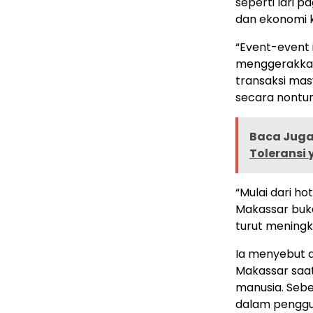
seperti lari pa
dan ekonomi k
“Event-event 
menggerakkan 
transaksi mas
secara nontun
Baca Juga 
Toleransi 
“Mulai dari ho
Makassar buka
turut meningka
Ia menyebut 
Makassar saat 
manusia. Seb
dalam penggu