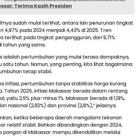
ssar: Terima Kasih Presiden
fnya sudah mulai terlihat, antara lain penurunan tingkat
ri 4,97% pada 2024 menjadi 4,43% di 2025. Tren
a terlihat pada tingkat pengangguran, dari 9,71%
di tahun yang sama.
ni adalah pertumbuhan yang mulai terasa dampaknya,
 satu tahun. Namun, yang penting, kita lihat bagaimana
umbuhan tetap stabil.
s inflasi, pertumbuhan tanpa stabilitas harga kurang
 Tahun 2025, inflasi Makassar berada dalam rentang
al, yaitu 2,5% plus-minus 1%. Makassar berada di 1,19%,
ari nasional (2,92%) dan provinsi (2,8%),” jelasnya.
nkan, ketika beberapa daerah mengalami tekanan
ar relatif stabil. Bahkan dibandingkan dengan 2024,
a pangan di Makassar mampu dikendalikan melalui