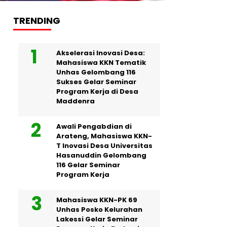
TRENDING
Akselerasi Inovasi Desa:
Mahasiswa KKN Tematik
Unhas Gelombang 116
Sukses Gelar Seminar
Program Kerja di Desa
Maddenra
Awali Pengabdian di
Arateng, Mahasiswa KKN-
T Inovasi Desa Universitas
Hasanuddin Gelombang
116 Gelar Seminar
Program Kerja
Mahasiswa KKN-PK 69
Unhas Posko Kelurahan
Lakessi Gelar Seminar