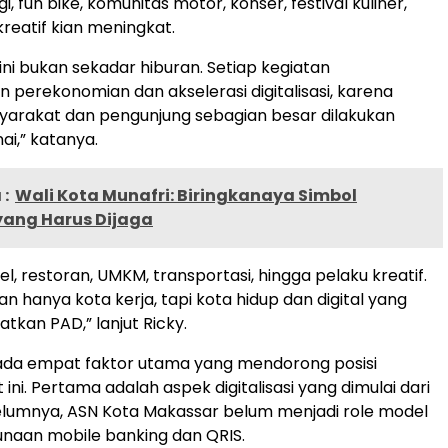
gi, fun bike, komunitas motor, konser, festival kuliner,
reatif kian meningkat.
ini bukan sekadar hiburan. Setiap kegiatan
perekonomian dan akselerasi digitalisasi, karena
yarakat dan pengunjung sebagian besar dilakukan
ai,” katanya.
:
Wali Kota Munafri: Biringkanaya Simbol
yang Harus Dijaga
tel, restoran, UMKM, transportasi, hingga pelaku kreatif.
n hanya kota kerja, tapi kota hidup dan digital yang
tkan PAD,” lanjut Ricky.
ada empat faktor utama yang mendorong posisi
ini. Pertama adalah aspek digitalisasi yang dimulai dari
elumnya, ASN Kota Makassar belum menjadi role model
naan mobile banking dan QRIS.