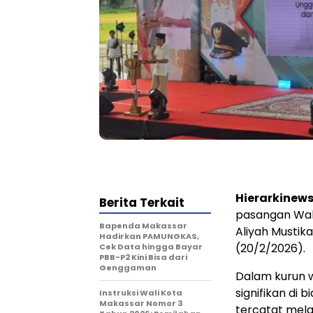
Hierarkinew
Berita Terkait
pasangan Wali
Bapenda Makassar
Aliyah Mustik
Hadirkan PAMUNGKAS,
(20/2/2026).
Cek Data hingga Bayar
PBB-P2 Kini Bisa dari
Genggaman
Dalam kurun 
signifikan di
Instruksi Wali Kota
Makassar Nomor 3
tercatat mela