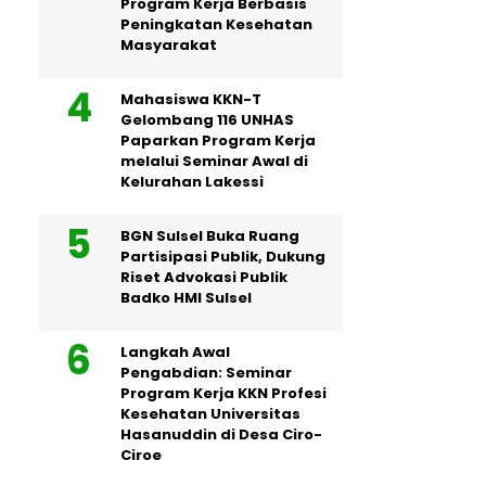
Program Kerja Berbasis
Peningkatan Kesehatan
Masyarakat
Mahasiswa KKN-T
Gelombang 116 UNHAS
Paparkan Program Kerja
melalui Seminar Awal di
Kelurahan Lakessi
BGN Sulsel Buka Ruang
Partisipasi Publik, Dukung
Riset Advokasi Publik
Badko HMI Sulsel
Langkah Awal
Pengabdian: Seminar
Program Kerja KKN Profesi
Kesehatan Universitas
Hasanuddin di Desa Ciro-
Ciroe