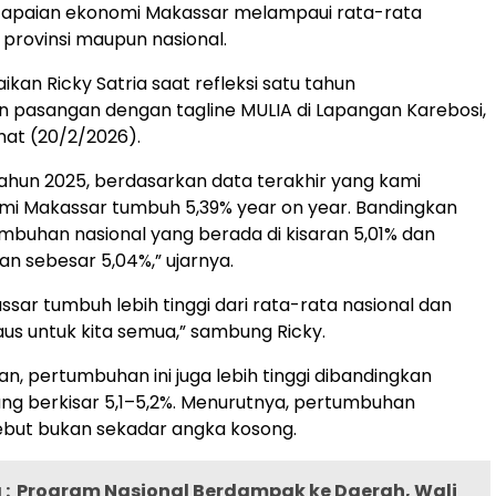
capaian ekonomi Makassar melampaui rata-rata
provinsi maupun nasional.
aikan Ricky Satria saat refleksi satu tahun
 pasangan dengan tagline MULIA di Lapangan Karebosi,
at (20/2/2026).
I tahun 2025, berdasarkan data terakhir yang kami
mi Makassar tumbuh 5,39% year on year. Bandingkan
buhan nasional yang berada di kisaran 5,01% dan
an sebesar 5,04%,” ujarnya.
ssar tumbuh lebih tinggi dari rata-rata nasional dan
laus untuk kita semua,” sambung Ricky.
an, pertumbuhan ini juga lebih tinggi dibandingkan
ng berkisar 5,1–5,2%. Menurutnya, pertumbuhan
ebut bukan sekadar angka kosong.
:
Program Nasional Berdampak ke Daerah, Wali