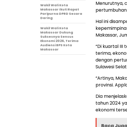
Menurutnya, 
Wakil Wali Kota
pertumbuhan 
Makassar Ikuti Rapat
Paripurna DPRD Secara
Daring
Hal ini disamp
kepemimpinan
Wakil Wali Kota
Makassar Dukung
Makassar, Jum
Suksesnya Sensus
Ekonomi 2026, Terima
Audiensi BPS Kota
“Di kuartal II
Makassar
terima, ekono
dengan pertum
Sulawesi Selat
“Artinya, Maka
provinsi. App
Dia menjelask
tahun 2024 ya
ekonomi ters
Baca Juga 