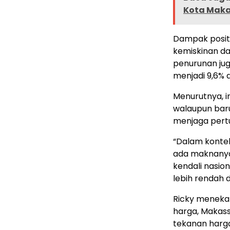
Kota Maka
Dampak positi
kemiskinan da
penurunan jug
menjadi 9,6% 
Menurutnya, i
walaupun baru
menjaga pert
“Dalam kontek
ada maknanya.
kendali nasion
lebih rendah d
Ricky meneka
harga, Makass
tekanan harg