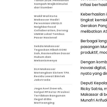
Tahun 2026: Pemilahan
Sampah Wajib Dimulai
inflasi berhasi
dari Sumber
Keberhasilan 
Wakil Wali Kota
tingkat kemis
Makassar Hadiri
Peresmian UNIQLO
Gerakan Panga
Neighborhood
Collaboration, Dorong
melibatkan A
UMKM Lokal Tembus
Pasar Nasional
Berbagai lan
pasangan Muna
Sekda Makassar
Tegaskan Hibah KONI
produktif, mo
Sah, Rasionalkan Dasar
Hukum dan
Mekanismenya
Dengan kombin
inovasi digita
DLH Makassar
Matangkan Sistem TPA
nyata yang di
Residu Lewat Bimtek
Jakstrada
Deputi Kepala
Ricky Satria,
Jaga Aset Daerah,
Satpol PP Kota-Provinsi
Makassar di 
Tertibkan Bangunan
Ilegal di Eks
Munafri Arifud
Mattoanging