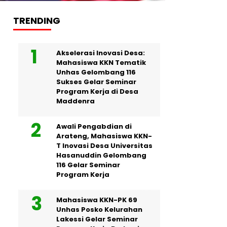
TRENDING
Akselerasi Inovasi Desa:
Mahasiswa KKN Tematik
Unhas Gelombang 116
Sukses Gelar Seminar
Program Kerja di Desa
Maddenra
Awali Pengabdian di
Arateng, Mahasiswa KKN-
T Inovasi Desa Universitas
Hasanuddin Gelombang
116 Gelar Seminar
Program Kerja
Mahasiswa KKN-PK 69
Unhas Posko Kelurahan
Lakessi Gelar Seminar