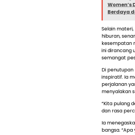
Women’s D
Berdaya d
Selain materi
hiburan, sena
kesempatan me
ini dirancan
semangat pes
Di penutupan 
inspiratif. Ia
perjalanan y
menyalakan s
“Kita pulang d
dan rasa perca
Ia menegaska
bangsa. “Apa 