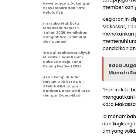
Kewenangan, Dukungan
memberikan y
Penyempurnaan Tata
Kelola PSN
Kegiatan ini 
Instruksi Wali Kota
Makassar, Tit
Makassar Nomor 3
Tahun 2026: Pemilahan
menekankan p
Sampah Wajib Dimulai
memenuhi und
dari Sumber
pendidikan ana
Wawali Makassar Aliyah
Mustika Ilham Resmi
Buka Sao Raja Tana
Baca Juga 
Daeng Festival 2026
Munafri Sa
Akan Tempuh Jalur
Hukum, Auditor KONI:
APAK & GRH Jangan
“Hari ini kita 
Kaitkan Nama Wali Kota
dengan Dana Hibah
menguatkan l
Kota Makassar
Ia menambahka
dan lingkunga
tim yang solid