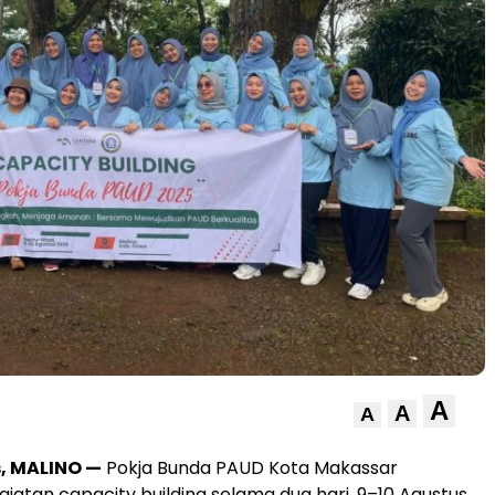
A
A
A
, MALINO —
Pokja Bunda PAUD Kota Makassar
iatan capacity building selama dua hari, 9–10 Agustus