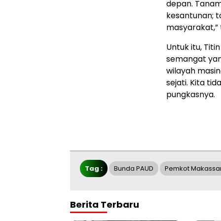
depan. Tanam 
kesantunan; 
masyarakat,” 
Untuk itu, Ti
semangat yang
wilayah masi
sejati. Kita t
pungkasnya.
Tag :
Bunda PAUD
Pemkot Makassa
Berita Terbaru