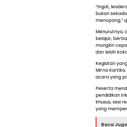
“Ingat, leader
bukan sekada
menopang,” uj
Menurutnya, c
belajar, berb
mungkin cepat
dan lebih kok
Kegiatan yang 
Mirna Kartika
acara yang pa
Peserta mend
pendidikan in
khusus, sesi 
yang memperk
Baca Juga 