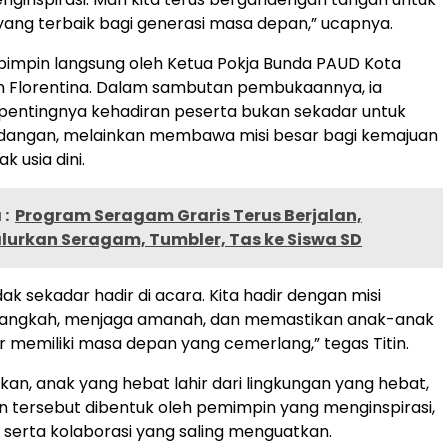
ang terbaik bagi generasi masa depan,” ucapnya.
dipimpin langsung oleh Ketua Pokja Bunda PAUD Kota
in Florentina. Dalam sambutan pembukaannya, ia
entingnya kehadiran peserta bukan sekadar untuk
angan, melainkan membawa misi besar bagi kemajuan
k usia dini.
:
Program Seragam Graris Terus Berjalan,
lurkan Seragam, Tumbler, Tas ke Siswa SD
tidak sekadar hadir di acara. Kita hadir dengan misi
angkah, menjaga amanah, dan memastikan anak-anak
 memiliki masa depan yang cemerlang,” tegas Titin.
n, anak yang hebat lahir dari lingkungan yang hebat,
n tersebut dibentuk oleh pemimpin yang menginspirasi,
, serta kolaborasi yang saling menguatkan.