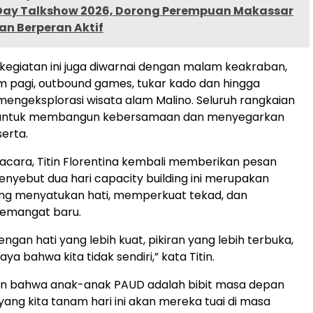
ay Talkshow 2026, Dorong Perempuan Makassar
an Berperan Aktif
, kegiatan ini juga diwarnai dengan malam keakraban,
m pagi, outbound games, tukar kado dan hingga
ngeksplorasi wisata alam Malino. Seluruh rangkaian
g untuk membangun kebersamaan dan menyegarkan
erta.
acara, Titin Florentina kembali memberikan pesan
 menyebut dua hari capacity building ini merupakan
ang menyatukan hati, memperkuat tekad, dan
emangat baru.
engan hati yang lebih kuat, pikiran yang lebih terbuka,
ya bahwa kita tidak sendiri,” kata Titin.
n bahwa anak-anak PAUD adalah bibit masa depan
yang kita tanam hari ini akan mereka tuai di masa