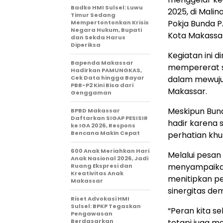
Badko HMI Sulsel: Luwu
2025, di Malin
Timur Sedang
Pokja Bunda 
Mempertontonkan Krisis
Negara Hukum, Bupati
Kota Makassa
dan Sekda Harus
Diperiksa
Kegiatan ini 
Bapenda Makassar
mempererat s
Hadirkan PAMUNGKAS,
Cek Data hingga Bayar
dalam mewujud
PBB-P2 Kini Bisa dari
Makassar.
Genggaman
Meskipun Bun
BPBD Makassar
Daftarkan SIGAP PESISIR
hadir karena 
ke IGA 2026, Respons
Bencana Makin Cepat
perhatian khu
600 Anak Meriahkan Hari
Melalui pesan 
Anak Nasional 2026, Jadi
menyampaikan
Ruang Ekspresi dan
Kreativitas Anak
menitipkan p
Makassar
sinergitas de
Riset Advokasi HMI
Sulsel: BPKP Tegaskan
“Peran kita 
Pengawasan
Berdasarkan
tetapi juga m