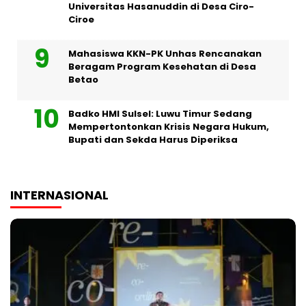
Universitas Hasanuddin di Desa Ciro-
Ciroe
Mahasiswa KKN-PK Unhas Rencanakan
Beragam Program Kesehatan di Desa
Betao
Badko HMI Sulsel: Luwu Timur Sedang
Mempertontonkan Krisis Negara Hukum,
Bupati dan Sekda Harus Diperiksa
INTERNASIONAL