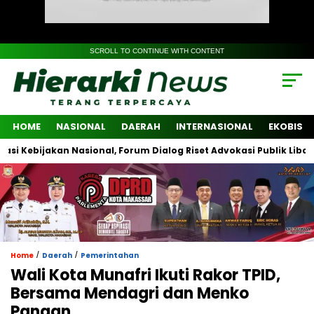
SCROLL TO CONTINUE WITH CONTENT
HOME
NASIONAL
DAERAH
INTERNASIONAL
EKOBIS
ijakan Nasional, Forum Dialog Riset Advokasi Publik Libatkan Lin
/
/
Home
Daerah
Pemerintahan
Wali Kota Munafri Ikuti Rakor TPID,
Bersama Mendagri dan Menko
Pangan