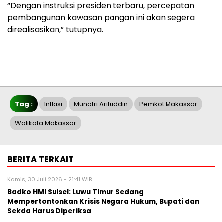
“Dengan instruksi presiden terbaru, percepatan
pembangunan kawasan pangan ini akan segera
direalisasikan,” tutupnya.
Tag :
Inflasi
Munafri Arifuddin
Pemkot Makassar
Walikota Makassar
BERITA TERKAIT
Kamis, 30 Juli 2026 - 21:41 WIB
Badko HMI Sulsel: Luwu Timur Sedang
Mempertontonkan Krisis Negara Hukum, Bupati dan
Sekda Harus Diperiksa