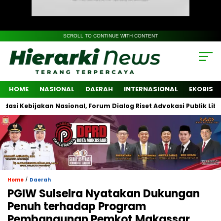
SCROLL TO CONTINUE WITH CONTENT
HOME
NASIONAL
DAERAH
INTERNASIONAL
EKOBIS
bijakan Nasional, Forum Dialog Riset Advokasi Publik Libatkan Li
/
Home
Daerah
PGIW Sulselra Nyatakan Dukungan
Penuh terhadap Program
Pembangunan Pemkot Makassar