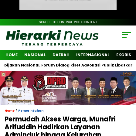
SCROLL TO CONTINUE WITH CONTENT
HOME
NASIONAL
DAERAH
INTERNASIONAL
EKOBIS
n Nasional, Forum Dialog Riset Advokasi Publik Libatkan Lintas I
/
Home
Pemerintahan
Permudah Akses Warga, Munafri
Arifuddin Hadirkan Layanan
Adminduk hingga Kelurahan