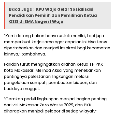
Baca Juga :
KPU Wajo Gelar Sosialisasi
Pendidikan Pemilih dan Pemilihan Ketua
OSIS di SMA Negeri 1 Wajo
“Kami datang bukan hanya untuk menilai, tapi juga
memperkuat kerja sama agar capaian ini bisa terus
dipertahankan dan menjadi inspirasi bagi kecamatan
lainnya,” tambahnya.
Faridah turut mengingatkan arahan Ketua TP PKK
Kota Makassar, Melinda Aksa, yang menekankan
pentingnya pelestarian lingkungan melalui
pengelolaan sampah, pembuatan biopori, dan
budidaya maggot.
“Gerakan peduli lingkungan menjadi bagian penting
dari visi Makassar Zero Waste 2029, dan PKK
diharapkan menjadi pelopor di setiap wilayah,”