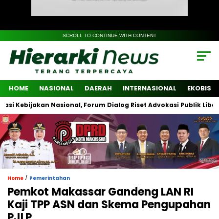
SCROLL TO CONTINUE WITH CONTENT
HOME
NASIONAL
DAERAH
INTERNASIONAL
EKOBIS
ijakan Nasional, Forum Dialog Riset Advokasi Publik Libatkan Lin
/
Home
Pemerintahan
Pemkot Makassar Gandeng LAN RI
Kaji TPP ASN dan Skema Pengupahan
PJLP