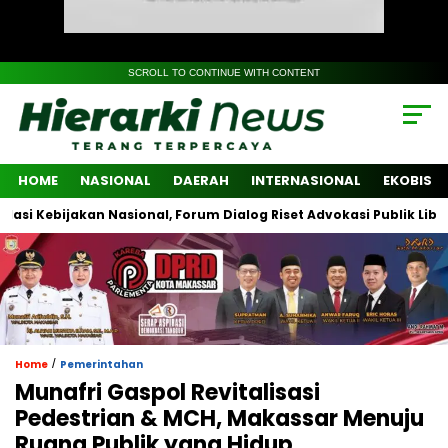
SCROLL TO CONTINUE WITH CONTENT
HOME
NASIONAL
DAERAH
INTERNASIONAL
EKOBIS
bijakan Nasional, Forum Dialog Riset Advokasi Publik Libatkan Li
/
Home
Pemerintahan
Munafri Gaspol Revitalisasi
Pedestrian & MCH, Makassar Menuju
Ruang Publik yang Hidup