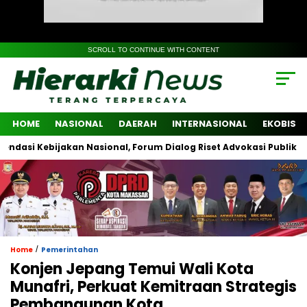
SCROLL TO CONTINUE WITH CONTENT
HOME
NASIONAL
DAERAH
INTERNASIONAL
EKOBIS
Kebijakan Nasional, Forum Dialog Riset Advokasi Publik Libatkan 
/
Home
Pemerintahan
Konjen Jepang Temui Wali Kota
Munafri, Perkuat Kemitraan Strategis
Pembangunan Kota