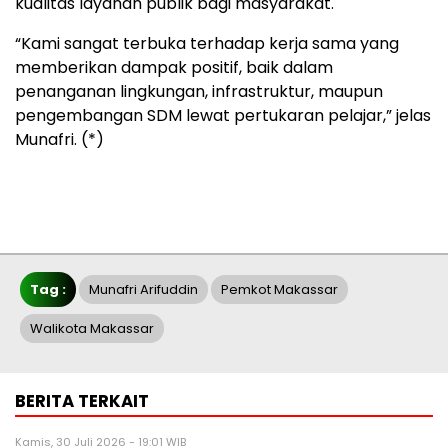
kualitas layanan publik bagi masyarakat.
“Kami sangat terbuka terhadap kerja sama yang
memberikan dampak positif, baik dalam
penanganan lingkungan, infrastruktur, maupun
pengembangan SDM lewat pertukaran pelajar,” jelas
Munafri. (*)
Tag :
Munafri Arifuddin
Pemkot Makassar
Walikota Makassar
BERITA TERKAIT
Kamis, 30 Juli 2026 - 19:01 WIB