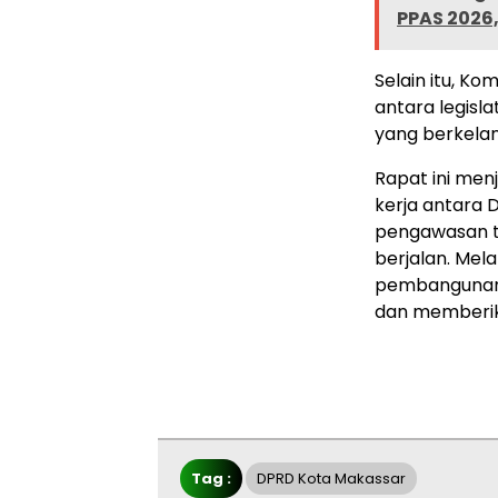
PPAS 2026,
Selain itu, Ko
antara legisl
yang berkelanj
Rapat ini me
kerja antara 
pengawasan t
berjalan. Mela
pembangunan K
dan memberika
Tag :
DPRD Kota Makassar