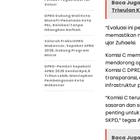
Baca Juga 
Solusi
Triwulan 
DPRD Dukung Wali Kota
Munafri Penataan Kota
PKL, Relokasi Tanpa
“Evaluasi ini 
Hilangkan Nafkah
memastikan m
Seluruh Fraksi DPRD
ujar Zuhaelsi.
Makassar, Sepakat APBD
2026, Dukung Program
Komisi C memb
MULIA
mendorong op
DPRD-Pemkot Sepakati
Komisi C DPR
APBD 2026 Senilai Rp4,6
Triliun Lebih, Mantapkan
transparansi,
Pembangunan Kota
infrastruktur
Makassar
“Komisi C te
sasaran dan s
penting untuk
SKPD,” tegas 
Baca Juga 