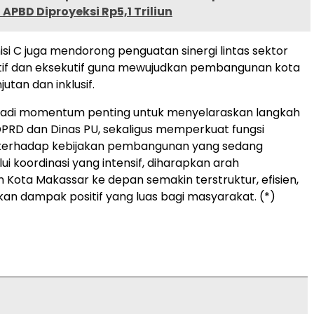
 APBD Diproyeksi Rp5,1 Triliun
misi C juga mendorong penguatan sinergi lintas sektor
atif dan eksekutif guna mewujudkan pembangunan kota
utan dan inklusif.
njadi momentum penting untuk menyelaraskan langkah
DPRD dan Dinas PU, sekaligus memperkuat fungsi
erhadap kebijakan pembangunan yang sedang
lui koordinasi yang intensif, diharapkan arah
ota Makassar ke depan semakin terstruktur, efisien,
n dampak positif yang luas bagi masyarakat. (*)