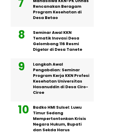
Mahasiswa KKN-PK Unhas
Rencanakan Beragam
Program Kesehatan di
Desa Betao
Seminar Awal KKN
Tematik Inovasi Desa
Gelombang 116 Resmi
Digelar di Desa Tanete
Langkah Awal
Pengabdian: Seminar
Program Kerja KKN Profesi
Kesehatan Universitas
Hasanuddin di Desa Ciro-
Ciroe
Badko HMI Sulsel: Luwu
Timur Sedang
Mempertontonkan Krisis
Negara Hukum, Bupati
dan Sekda Harus