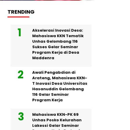
TRENDING
Akselerasi Inovasi Desa:
Mahasiswa KKN Tematik
Unhas Gelombang 116
Sukses Gelar Seminar
Program Kerja di Desa
Maddenra
Awali Pengabdian di
Arateng, Mahasiswa KKN-
T Inovasi Desa Universitas
Hasanuddin Gelombang
116 Gelar Seminar
Program Kerja
Mahasiswa KKN-PK 69
Unhas Posko Kelurahan
Lakessi Gelar Seminar