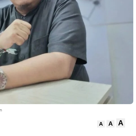
in
A
A
A