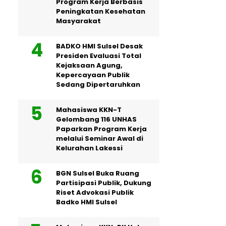
Program Kerja Berbasis
Peningkatan Kesehatan
Masyarakat
BADKO HMI Sulsel Desak
Presiden Evaluasi Total
Kejaksaan Agung,
Kepercayaan Publik
Sedang Dipertaruhkan
Mahasiswa KKN-T
Gelombang 116 UNHAS
Paparkan Program Kerja
melalui Seminar Awal di
Kelurahan Lakessi
BGN Sulsel Buka Ruang
Partisipasi Publik, Dukung
Riset Advokasi Publik
Badko HMI Sulsel