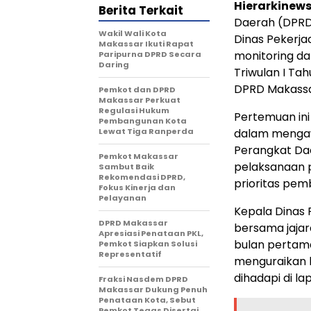
Hierarkinew
Berita Terkait
Daerah (DPRD
Wakil Wali Kota
Dinas Pekerj
Makassar Ikuti Rapat
monitoring d
Paripurna DPRD Secara
Daring
Triwulan I Ta
DPRD Makassar
Pemkot dan DPRD
Makassar Perkuat
Regulasi Hukum
Pertemuan ini
Pembangunan Kota
Lewat Tiga Ranperda
dalam mengaw
Perangkat Da
Pemkot Makassar
pelaksanaan 
Sambut Baik
Rekomendasi DPRD,
prioritas pem
Fokus Kinerja dan
Pelayanan
Kepala Dinas P
DPRD Makassar
bersama jajar
Apresiasi Penataan PKL,
bulan pertam
Pemkot Siapkan Solusi
Representatif
menguraikan b
dihadapi di la
Fraksi Nasdem DPRD
Makassar Dukung Penuh
Penataan Kota, Sebut
Pemkot Tegas Disertai