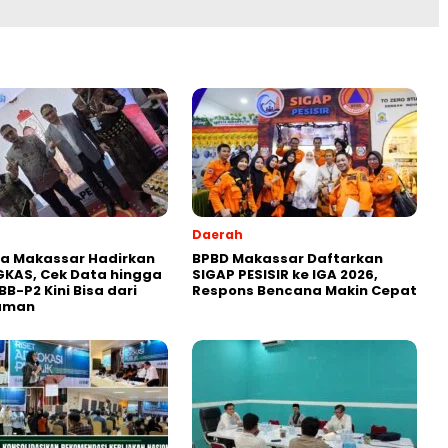
Daerah
a Makassar Hadirkan
BPBD Makassar Daftarkan
KAS, Cek Data hingga
SIGAP PESISIR ke IGA 2026,
BB-P2 Kini Bisa dari
Respons Bencana Makin Cepat
aman