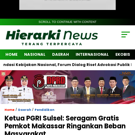
SCROLL TO CONTINUE WITH CONTENT
HOME
NASIONAL
DAERAH
INTERNASIONAL
EKOBIS
Kebijakan Nasional, Forum Dialog Riset Advokasi Publik Libatkan 
/
/
Home
Daerah
Pendidikan
Ketua PGRI Sulsel: Seragam Gratis
Pemkot Makassar Ringankan Beban
Masyarakat