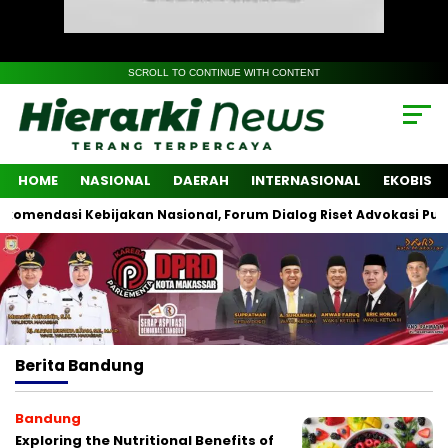
SCROLL TO CONTINUE WITH CONTENT
HOME
NASIONAL
DAERAH
INTERNASIONAL
EKOBIS
endasi Kebijakan Nasional, Forum Dialog Riset Advokasi Publik Li
Berita
Bandung
Bandung
Exploring the Nutritional Benefits of