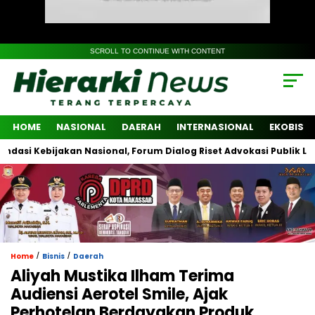
SCROLL TO CONTINUE WITH CONTENT
HOME
NASIONAL
DAERAH
INTERNASIONAL
EKOBIS
Kebijakan Nasional, Forum Dialog Riset Advokasi Publik Libatkan 
/
/
Home
Bisnis
Daerah
Aliyah Mustika Ilham Terima
Audiensi Aerotel Smile, Ajak
Perhotelan Berdayakan Produk