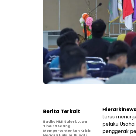
Hierarkinew
Berita Terkait
terus menun
Badko HMI Sulsel: Luwu
pelaku Usaha 
Timur Sedang
penggerak pe
Mempertontonkan Krisis
Negara Hukum, Bupati