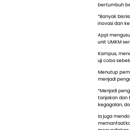
bertumbuh bes
“Banyak bisnis
inovasi dan k
Appi mengusul
unit UMKM sen
Kampus, menu
uji coba sebe
Menutup pema
menjadi pengu
“Menjadi peng
tanjakan dan 
kegagalan, da
Ia juga mendo
memanfaatkan