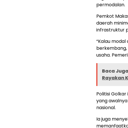
permodalan.
Pemkot Makass
daerah minim
infrastruktur
“Kalau modal a
berkembang, 
usaha. Pemeri
Baca Juga 
Rayakan 
Politisi Golk
yang awalnya
nasional.
Ia juga menyeb
memanfaatkan