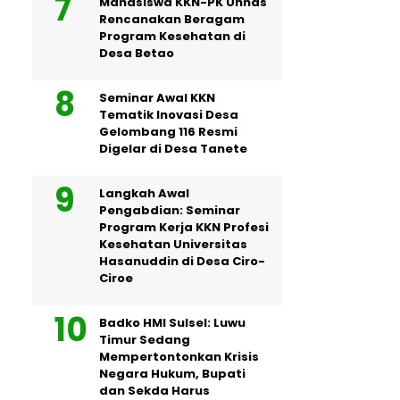
Mahasiswa KKN-PK Unhas
Rencanakan Beragam
Program Kesehatan di
Desa Betao
Seminar Awal KKN
Tematik Inovasi Desa
Gelombang 116 Resmi
Digelar di Desa Tanete
Langkah Awal
Pengabdian: Seminar
Program Kerja KKN Profesi
Kesehatan Universitas
Hasanuddin di Desa Ciro-
Ciroe
Badko HMI Sulsel: Luwu
Timur Sedang
Mempertontonkan Krisis
Negara Hukum, Bupati
dan Sekda Harus