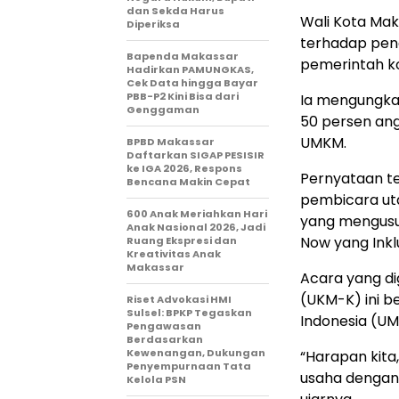
dan Sekda Harus
Wali Kota Mak
Diperiksa
terhadap peng
Bapenda Makassar
pemerintah k
Hadirkan PAMUNGKAS,
Cek Data hingga Bayar
PBB-P2 Kini Bisa dari
Ia mengungka
Genggaman
50 persen ang
UMKM.
BPBD Makassar
Daftarkan SIGAP PESISIR
ke IGA 2026, Respons
Pernyataan te
Bencana Makin Cepat
pembicara ut
600 Anak Meriahkan Hari
yang mengus
Anak Nasional 2026, Jadi
Now yang Inklu
Ruang Ekspresi dan
Kreativitas Anak
Makassar
Acara yang di
(UKM-K) ini be
Riset Advokasi HMI
Sulsel: BPKP Tegaskan
Indonesia (UM
Pengawasan
Berdasarkan
Kewenangan, Dukungan
“Harapan kit
Penyempurnaan Tata
usaha dengan 
Kelola PSN