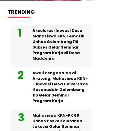
TRENDING
Akselerasi Inovasi Desa:
Mahasiswa KKN Tematik
Unhas Gelombang 116
Sukses Gelar Seminar
Program Kerja di Desa
Maddenra
Awali Pengabdian di
Arateng, Mahasiswa KKN-
T Inovasi Desa Universitas
Hasanuddin Gelombang
116 Gelar Seminar
Program Kerja
Mahasiswa KKN-PK 69
Unhas Posko Kelurahan
Lakessi Gelar Seminar