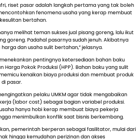
ri, riset pasar adalah langkah pertama yang tak boleh
a mencontohkan fenomena usaha yang kerap membuat
esulitan bertahan.
anya melihat teman sukses jual pisang goreng, lalu ikut
ang goreng. Padahal pasarnya sudah jenuh. Akibatnya
 harga dan usaha sulit bertahan,” jelasnya.
 ia menekankan pentingnya ketersediaan bahan baku
 Harga Pokok Produksi (HPP). Bahan baku yang sulit
 memicu kenaikan biaya produksi dan membuat produk
 di pasar.
 mengingatkan pelaku UMKM agar tidak mengabaikan
erja (labor cost) sebagai bagian variabel produksi.
saha hanya hobi kerap membuat biaya pekerja
ingga menimbulkan konflik saat bisnis berkembang.
n, pemerintah berperan sebagai fasilitator, mulai dari
ihak hingga kemudahan perizinan dan akses