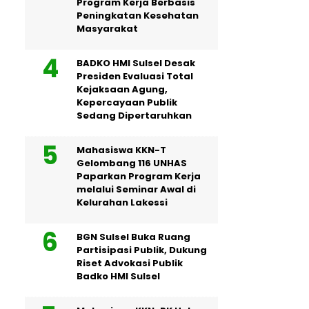
Program Kerja Berbasis
Peningkatan Kesehatan
Masyarakat
BADKO HMI Sulsel Desak
Presiden Evaluasi Total
Kejaksaan Agung,
Kepercayaan Publik
Sedang Dipertaruhkan
Mahasiswa KKN-T
Gelombang 116 UNHAS
Paparkan Program Kerja
melalui Seminar Awal di
Kelurahan Lakessi
BGN Sulsel Buka Ruang
Partisipasi Publik, Dukung
Riset Advokasi Publik
Badko HMI Sulsel