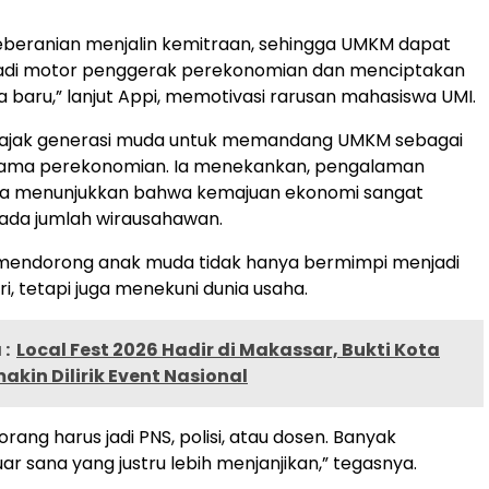
eberanian menjalin kemitraan, sehingga UMKM dapat
di motor penggerak perekonomian dan menciptakan
a baru,” lanjut Appi, memotivasi rarusan mahasiswa UMI.
ajak generasi muda untuk memandang UMKM sebagai
ama perekonomian. Ia menekankan, pengalaman
a menunjukkan bahwa kemajuan ekonomi sangat
ada jumlah wirausahawan.
a mendorong anak muda tidak hanya bermimpi menjadi
i, tetapi juga menekuni dunia usaha.
:
Local Fest 2026 Hadir di Makassar, Bukti Kota
kin Dilirik Event Nasional
rang harus jadi PNS, polisi, atau dosen. Banyak
uar sana yang justru lebih menjanjikan,” tegasnya.