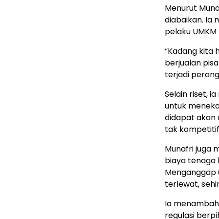
Menurut Munaf
diabaikan. I
pelaku UMKM k
“Kadang kita h
berjualan pis
terjadi perang
Selain riset,
untuk menekan
didapat akan
tak kompetitif
Munafri juga
biaya tenaga k
Menganggap u
terlewat, seh
Ia menambahka
regulasi berp