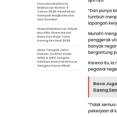
ujarnya.
Instruksi Wali Kota
Makassar Nomor 3
“Dan punya k
Tahun 2026: Pemilahan
Sampah Wajib Dimulai
tumbuh menja
dari Sumber
lapangan kerj
Wawali Makassar Aliyah
Mustika Ilham Resmi
Munafri meng
Buka Sao Raja Tana
penggerak ut
Daeng Festival 2026
banyak negar
Akan Tempuh Jalur
bergantung p
Hukum, Auditor KONI:
APAK & GRH Jangan
Kaitkan Nama Wali Kota
Karena itu, i
dengan Dana Hibah
pegawai neger
Baca Juga 
Daeng Sema
“Tidak semua o
pekerjaan di l