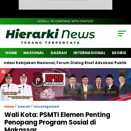
SCROLL TO CONTINUE WITH CONTENT
HOME
NASIONAL
DAERAH
INTERNASIONAL
EKOBIS
 Kebijakan Nasional, Forum Dialog Riset Advokasi Publik Libatkan
/
/
Home
Daerah
Uncategorized
Wali Kota: PSMTI Elemen Penting
Penopang Program Sosial di
Makassar