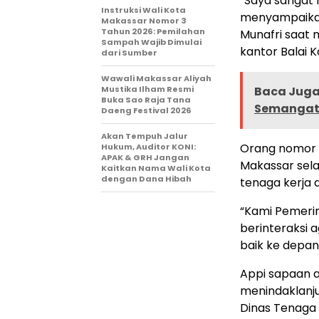
“Saya sangat
Instruksi Wali Kota
menyampaikan
Makassar Nomor 3
Tahun 2026: Pemilahan
Munafri saat 
Sampah Wajib Dimulai
kantor Balai 
dari Sumber
Wawali Makassar Aliyah
Mustika Ilham Resmi
Baca Juga 
Buka Sao Raja Tana
Semangat
Daeng Festival 2026
Akan Tempuh Jalur
Orang nomor 
Hukum, Auditor KONI:
APAK & GRH Jangan
Makassar sel
Kaitkan Nama Wali Kota
dengan Dana Hibah
tenaga kerja 
“Kami Pemerin
berinteraksi 
baik ke depann
Appi sapaan 
menindaklanju
Dinas Tenaga 