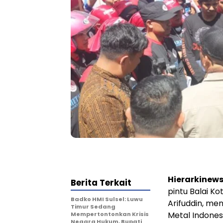
Hierarkinew
Berita Terkait
pintu Balai Ko
Badko HMI Sulsel: Luwu
Arifuddin, me
Timur Sedang
Metal Indone
Mempertontonkan Krisis
Negara Hukum, Bupati