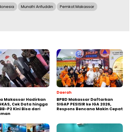
ndonesia
Munafri Arifuddin
Pemkot Makassar
Daerah
a Makassar Hadirkan
BPBD Makassar Daftarkan
KAS, Cek Data hingga
SIGAP PESISIR ke IGA 2026,
BB-P2 Kini Bisa dari
Respons Bencana Makin Cepat
aman