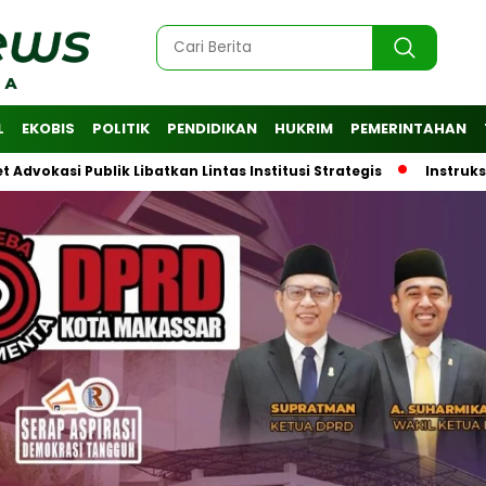
L
EKOBIS
POLITIK
PENDIDIKAN
HUKRIM
PEMERINTAHAN
ublik Libatkan Lintas Institusi Strategis
Instruksi Wali K