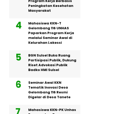
Program Kerja Berbasis
Peningkatan Kesehatan
Masyarakat
Mahasiswa KKN-T
Gelombang 116 UNHAS
Paparkan Program Kerja
melalui Seminar Awal di
Kelurahan Lakessi
BGN Sulsel Buka Ruang
Partisipasi Publik, Dukung
Riset Advokasi Publik
Badko HMI Sulsel
Seminar Awal KKN
Tematik Inovasi Desa
Gelombang 116 Resmi
Digelar di Desa Tanete
Mahasiswa KKN-PK Unhas