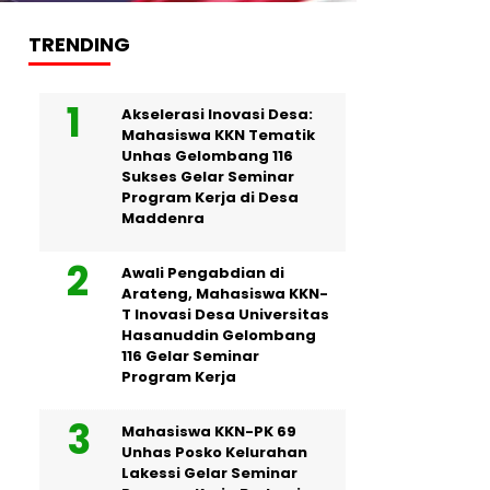
TRENDING
Akselerasi Inovasi Desa:
Mahasiswa KKN Tematik
Unhas Gelombang 116
Sukses Gelar Seminar
Program Kerja di Desa
Maddenra
Awali Pengabdian di
Arateng, Mahasiswa KKN-
T Inovasi Desa Universitas
Hasanuddin Gelombang
116 Gelar Seminar
Program Kerja
Mahasiswa KKN-PK 69
Unhas Posko Kelurahan
Lakessi Gelar Seminar