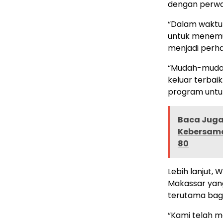
dengan perwak
“Dalam waktu
untuk menemui
menjadi perha
“Mudah-mudaha
keluar terbai
program untu
Baca Juga 
Kebersama
80
Lebih lanjut,
Makassar yang
terutama bagi
“Kami telah m