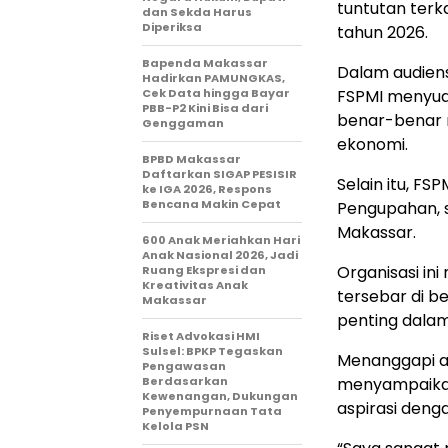
tuntutan ter
dan Sekda Harus
Diperiksa
tahun 2026.
Bapenda Makassar
Dalam audiens
Hadirkan PAMUNGKAS,
Cek Data hingga Bayar
FSPMI menyua
PBB-P2 Kini Bisa dari
benar-benar 
Genggaman
ekonomi.
BPBD Makassar
Daftarkan SIGAP PESISIR
Selain itu, F
ke IGA 2026, Respons
Bencana Makin Cepat
Pengupahan, s
Makassar.
600 Anak Meriahkan Hari
Anak Nasional 2026, Jadi
Organisasi in
Ruang Ekspresi dan
Kreativitas Anak
tersebar di b
Makassar
penting dala
Riset Advokasi HMI
Sulsel: BPKP Tegaskan
Menanggapi asp
Pengawasan
Berdasarkan
menyampaikan
Kewenangan, Dukungan
aspirasi denga
Penyempurnaan Tata
Kelola PSN