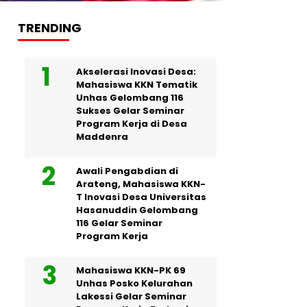
TRENDING
Akselerasi Inovasi Desa:
Mahasiswa KKN Tematik
Unhas Gelombang 116
Sukses Gelar Seminar
Program Kerja di Desa
Maddenra
Awali Pengabdian di
Arateng, Mahasiswa KKN-
T Inovasi Desa Universitas
Hasanuddin Gelombang
116 Gelar Seminar
Program Kerja
Mahasiswa KKN-PK 69
Unhas Posko Kelurahan
Lakessi Gelar Seminar