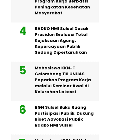
Program Kerja Berbasis
Peningkatan Kesehatan
Masyarakat
BADKO HMI Sulsel Desak
Presiden Evaluasi Total
Kejaksaan Agung,
Kepercayaan Publik
Sedang Dipertaruhkan
Mahasiswa KKN-T
Gelombang 116 UNHAS
Paparkan Program Kerja
melalui Seminar Awal di
Kelurahan Lakessi
BGN Sulsel Buka Ruang
Partisipasi Publik, Dukung
Riset Advokasi Publik
Badko HMI Sulsel