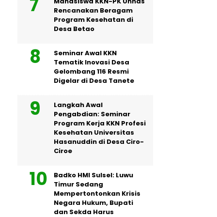
Mahasiswa KKN-PK Unhas
Rencanakan Beragam
Program Kesehatan di
Desa Betao
Seminar Awal KKN
Tematik Inovasi Desa
Gelombang 116 Resmi
Digelar di Desa Tanete
Langkah Awal
Pengabdian: Seminar
Program Kerja KKN Profesi
Kesehatan Universitas
Hasanuddin di Desa Ciro-
Ciroe
Badko HMI Sulsel: Luwu
Timur Sedang
Mempertontonkan Krisis
Negara Hukum, Bupati
dan Sekda Harus