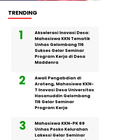
TRENDING
Akselerasi Inovasi Desa:
Mahasiswa KKN Tematik
Unhas Gelombang 116
Sukses Gelar Seminar
Program Kerja di Desa
Maddenra
Awali Pengabdian di
Arateng, Mahasiswa KKN-
T Inovasi Desa Universitas
Hasanuddin Gelombang
116 Gelar Seminar
Program Kerja
Mahasiswa KKN-PK 69
Unhas Posko Kelurahan
Lakessi Gelar Seminar