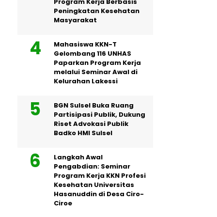
Program Kerja Berbasis
Peningkatan Kesehatan
Masyarakat
Mahasiswa KKN-T
Gelombang 116 UNHAS
Paparkan Program Kerja
melalui Seminar Awal di
Kelurahan Lakessi
BGN Sulsel Buka Ruang
Partisipasi Publik, Dukung
Riset Advokasi Publik
Badko HMI Sulsel
Langkah Awal
Pengabdian: Seminar
Program Kerja KKN Profesi
Kesehatan Universitas
Hasanuddin di Desa Ciro-
Ciroe