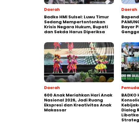
Daerah
Daerah
Badko HMI Sulsel: Luwu Timur
Bapend
Sedang Mempertontonkan
PAMUNG
Krisis Negara Hukum, Bupati
Bayar P
dan Sekda Harus Diperiksa
Gengg
Daerah
Pemuda
600 Anak Meriahkan Hari Anak
BADKO H
Nasional 2026, Jadi Ruang
Konsol
Ekspresi dan Kreativitas Anak
Kebijak
Makassar
Dialog 
Libatkan
Strateg