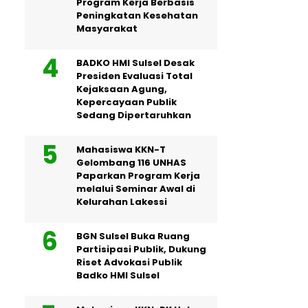
Program Kerja Berbasis
Peningkatan Kesehatan
Masyarakat
BADKO HMI Sulsel Desak
Presiden Evaluasi Total
Kejaksaan Agung,
Kepercayaan Publik
Sedang Dipertaruhkan
Mahasiswa KKN-T
Gelombang 116 UNHAS
Paparkan Program Kerja
melalui Seminar Awal di
Kelurahan Lakessi
BGN Sulsel Buka Ruang
Partisipasi Publik, Dukung
Riset Advokasi Publik
Badko HMI Sulsel