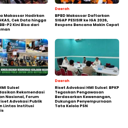
Daerah
a Makassar Hadirkan
BPBD Makassar Daftarkan
KAS, Cek Data hingga
SIGAP PESISIR ke IGA 2026,
BB-P2 Kini Bisa dari
Respons Bencana Makin Cepat
aman
Daerah
MI Sulsel
Riset Advokasi HMI Sulsel: BPKP
idasikan Rekomendasi
Tegaskan Pengawasan
an Nasional, Forum
Berdasarkan Kewenangan,
Riset Advokasi Publik
Dukungan Penyempurnaan
 Lintas Institusi
Tata Kelola PSN
is