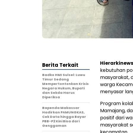
Hierarkinew
Berita Terkait
kebutuhan pok
Badko HMI Sulsel: Luwu
masyarakat, 
Timur Sedang
warga Kecama
Mempertontonkan Krisis
Negara Hukum, Bupati
menyasar lan
dan Sekda Harus
Diperiksa
Program kolab
Bapenda Makassar
Mamajang, da
Hadirkan PAMUNGKAS,
Cek Data hingga Bayar
positif dari 
PBB-P2 Kini Bisa dari
masyarakat se
Genggaman
kecamatan.