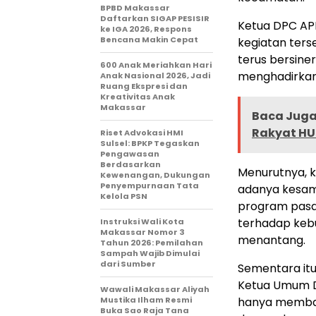
BPBD Makassar
Daftarkan SIGAP PESISIR
Ketua DPC APP
ke IGA 2026, Respons
Bencana Makin Cepat
kegiatan ter
terus bersine
600 Anak Meriahkan Hari
menghadirkan
Anak Nasional 2026, Jadi
Ruang Ekspresi dan
Kreativitas Anak
Makassar
Baca Juga 
Rakyat HU
Riset Advokasi HMI
Sulsel: BPKP Tegaskan
Pengawasan
Berdasarkan
Menurutnya, 
Kewenangan, Dukungan
Penyempurnaan Tata
adanya kesam
Kelola PSN
program pasa
terhadap kebu
Instruksi Wali Kota
Makassar Nomor 3
menantang.
Tahun 2026: Pemilahan
Sampah Wajib Dimulai
dari Sumber
Sementara it
Ketua Umum DP
Wawali Makassar Aliyah
Mustika Ilham Resmi
hanya memba
Buka Sao Raja Tana