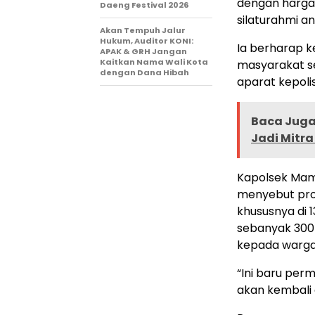
dengan harga 
Daeng Festival 2026
silaturahmi a
Akan Tempuh Jalur
Hukum, Auditor KONI:
Ia berharap k
APAK & GRH Jangan
Kaitkan Nama Wali Kota
masyarakat s
dengan Dana Hibah
aparat kepoli
Baca Juga 
Jadi Mitr
Kapolsek Mama
menyebut pro
khususnya di 
sebanyak 300
kepada warg
“Ini baru per
akan kembali 