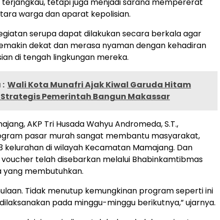
terjangkau, tetapi juga menjadi sarana mempererat
ntara warga dan aparat kepolisian.
egiatan serupa dapat dilakukan secara berkala agar
emakin dekat dan merasa nyaman dengan kehadiran
sian di tengah lingkungan mereka.
:
Wali Kota Munafri Ajak Kiwal Garuda Hitam
a Strategis Pemerintah Bangun Makassar
jang, AKP Tri Husada Wahyu Andromeda, S.T.,
gram pasar murah sangat membantu masyarakat,
13 kelurahan di wilayah Kecamatan Mamajang. Dan
 voucher telah disebarkan melalui Bhabinkamtibmas
a yang membutuhkan.
mulaan. Tidak menutup kemungkinan program seperti ini
dilaksanakan pada minggu-minggu berikutnya,” ujarnya.