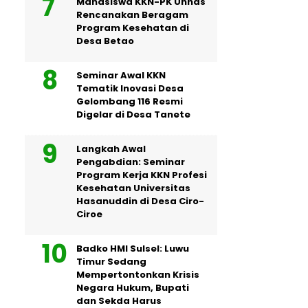
Mahasiswa KKN-PK Unhas
Rencanakan Beragam
Program Kesehatan di
Desa Betao
Seminar Awal KKN
Tematik Inovasi Desa
Gelombang 116 Resmi
Digelar di Desa Tanete
Langkah Awal
Pengabdian: Seminar
Program Kerja KKN Profesi
Kesehatan Universitas
Hasanuddin di Desa Ciro-
Ciroe
Badko HMI Sulsel: Luwu
Timur Sedang
Mempertontonkan Krisis
Negara Hukum, Bupati
dan Sekda Harus