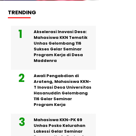
TRENDING
Akselerasi Inovasi Desa:
Mahasiswa KKN Tematik
Unhas Gelombang 116
Sukses Gelar Seminar
Program Kerja di Desa
Maddenra
Awali Pengabdian di
Arateng, Mahasiswa KKN-
T Inovasi Desa Universitas
Hasanuddin Gelombang
116 Gelar Seminar
Program Kerja
Mahasiswa KKN-PK 69
Unhas Posko Kelurahan
Lakessi Gelar Seminar