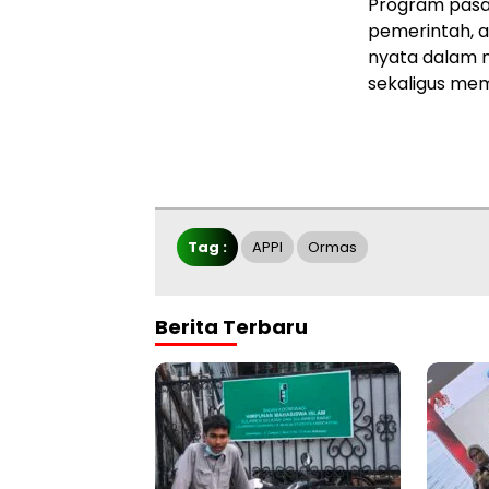
Program pasar
pemerintah, a
nyata dalam
sekaligus me
Tag :
APPI
Ormas
Berita Terbaru