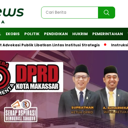
L
EKOBIS
POLITIK
PENDIDIKAN
HUKRIM
PEMERINTAHAN
ublik Libatkan Lintas Institusi Strategis
Instruksi Wali Ko