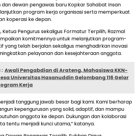
 dan dewan pengawas baru Kopkar Sahabat Insan
lanjutkan program kerja organisasi serta memperkuat
 koperasi ke depan.
, Ketua Pengurus sekaligus Formatur Terpilih, Razmal
mpaikan komitmennya untuk melanjutkan program-
if yang telah berjalan sekaligus menghadirkan inovasi
ningkatkan pelayanan dan kesejahteraan anggota.
:
Awali Pengabdian di Arateng, Mahasiswa KKN-
Desa Universitas Hasanuddin Gelombang 116 Gelar
rogram Kerja
enjadi tanggung jawab besar bagi kami. Kami berharap
gun kepengurusan yang solid, adaptif, dan mampu
utuhan anggota ke depan. Dukungan dan kolaborasi
ta tentu menjadi kunci utama,” katanya.
Ketua Dewan Pengawas Terpilih, Subhan Djaya