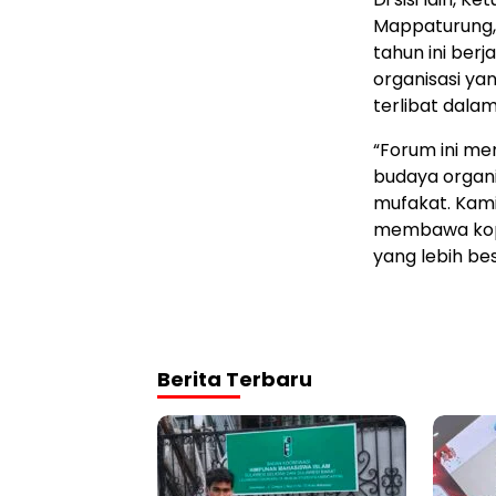
Mappaturung,
tahun ini ber
organisasi yan
terlibat dala
“Forum ini me
budaya organi
mufakat. Kami
membawa kope
yang lebih be
Berita Terbaru