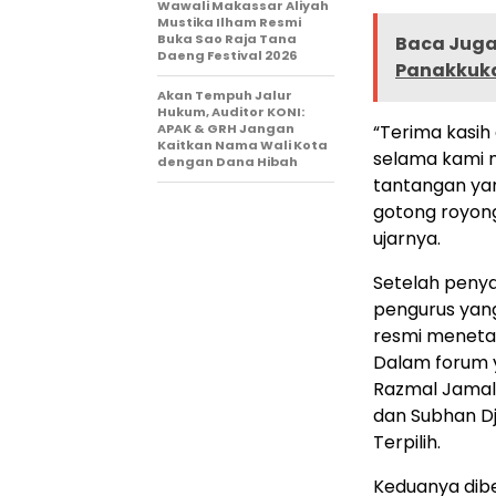
Wawali Makassar Aliyah
Mustika Ilham Resmi
Buka Sao Raja Tana
Baca Juga 
Daeng Festival 2026
Panakkuka
Akan Tempuh Jalur
Hukum, Auditor KONI:
APAK & GRH Jangan
“Terima kasi
Kaitkan Nama Wali Kota
selama kami 
dengan Dana Hibah
tantangan yan
gotong royon
ujarnya.
Setelah peny
pengurus yang
resmi meneta
Dalam forum 
Razmal Jamal 
dan Subhan D
Terpilih.
Keduanya dib