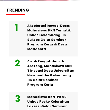
TRENDING
Akselerasi Inovasi Desa:
Mahasiswa KKN Tematik
Unhas Gelombang 116
Sukses Gelar Seminar
Program Kerja di Desa
Maddenra
Awali Pengabdian di
Arateng, Mahasiswa KKN-
T Inovasi Desa Universitas
Hasanuddin Gelombang
116 Gelar Seminar
Program Kerja
Mahasiswa KKN-PK 69
Unhas Posko Kelurahan
Lakessi Gelar Seminar