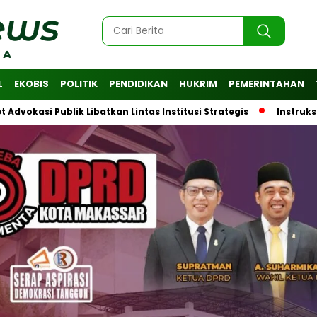
L
EKOBIS
POLITIK
PENDIDIKAN
HUKRIM
PEMERINTAHAN
blik Libatkan Lintas Institusi Strategis
Instruksi Wali Ko