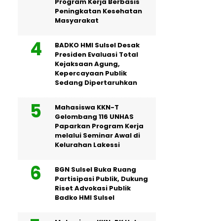
Program Kerja Berbasis
Peningkatan Kesehatan
Masyarakat
BADKO HMI Sulsel Desak
Presiden Evaluasi Total
Kejaksaan Agung,
Kepercayaan Publik
Sedang Dipertaruhkan
Mahasiswa KKN-T
Gelombang 116 UNHAS
Paparkan Program Kerja
melalui Seminar Awal di
Kelurahan Lakessi
BGN Sulsel Buka Ruang
Partisipasi Publik, Dukung
Riset Advokasi Publik
Badko HMI Sulsel