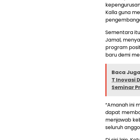
kepengurusan
Kalla guna me
pengembangan
Sementara itu
Jamal, menya
program posit
baru demi me
Baca Juga 
T Inovasi 
Seminar P
“Amanah ini m
dapat memban
menjawab keb
seluruh anggo
Di sisi lain, 