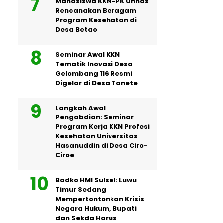
Mahasiswa KKN-PK Unhas
Rencanakan Beragam
Program Kesehatan di
Desa Betao
Seminar Awal KKN
Tematik Inovasi Desa
Gelombang 116 Resmi
Digelar di Desa Tanete
Langkah Awal
Pengabdian: Seminar
Program Kerja KKN Profesi
Kesehatan Universitas
Hasanuddin di Desa Ciro-
Ciroe
Badko HMI Sulsel: Luwu
Timur Sedang
Mempertontonkan Krisis
Negara Hukum, Bupati
dan Sekda Harus