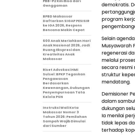
PBB-P2 Kini Bisa dari
demokratis. 
Genggaman
pertanggungj
BPBD Makassar
program kerja
Daftarkan SIGAP PESISIR
ke IGA 2026, Respons
pengembangan
Bencana Makin Cepat
Selain agenda
600 Anak Meriahkan Hari
Musyawarah P
Anak Nasional 2026, Jadi
Ruang Ekspresi dan
regenerasi d
Kreativitas Anak
Makassar
melalui pros
secara resmi
Riset Advokasi HMI
struktur kepe
Sulsel: BPKP Tegaskan
Pengawasan
mendatang.
Berdasarkan
Kewenangan, Dukungan
Penyempurnaan Tata
Demisioner Pe
Kelola PSN
dalam sambut
dukungan sel
Instruksi Wali Kota
Makassar Nomor 3
Ia menilai pe
Tahun 2026: Pemilahan
Sampah Wajib Dimulai
tidak lepas d
dari Sumber
terhadap kope