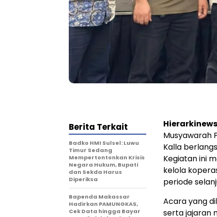
Hierarkinew
Berita Terkait
Musyawarah P
Badko HMI Sulsel: Luwu
Kalla berlan
Timur Sedang
Kegiatan ini
Mempertontonkan Krisis
Negara Hukum, Bupati
kelola kopera
dan Sekda Harus
Diperiksa
periode selanj
Bapenda Makassar
Acara yang di
Hadirkan PAMUNGKAS,
Cek Data hingga Bayar
serta jajaran