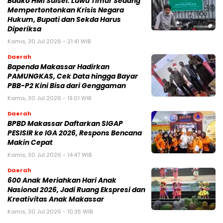
Badko HMI Sulsel: Luwu Timur Sedang
Mempertontonkan Krisis Negara
Hukum, Bupati dan Sekda Harus
Diperiksa
Kamis, 30 Jul 2026 - 21:41 WIB
Daerah
Bapenda Makassar Hadirkan
PAMUNGKAS, Cek Data hingga Bayar
PBB-P2 Kini Bisa dari Genggaman
Kamis, 30 Jul 2026 - 19:01 WIB
Daerah
BPBD Makassar Daftarkan SIGAP
PESISIR ke IGA 2026, Respons Bencana
Makin Cepat
Kamis, 30 Jul 2026 - 14:47 WIB
Daerah
600 Anak Meriahkan Hari Anak
Nasional 2026, Jadi Ruang Ekspresi dan
Kreativitas Anak Makassar
Kamis, 30 Jul 2026 - 10:35 WIB