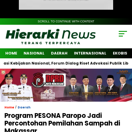
SCROLL TO CONTINUE WITH CONTENT
HOME
NASIONAL
DAERAH
INTERNASIONAL
EKOBIS
ijakan Nasional, Forum Dialog Riset Advokasi Publik Libatkan Lin
/
Home
Daerah
Program PESONA Paropo Jadi
Percontohan Pemilahan Sampah di
Makassar