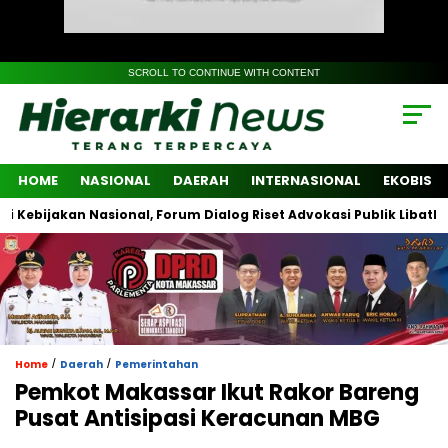
SCROLL TO CONTINUE WITH CONTENT
HOME
NASIONAL
DAERAH
INTERNASIONAL
EKOBIS
kan Nasional, Forum Dialog Riset Advokasi Publik Libatkan Lintas
/
/
Home
Daerah
Pemerintahan
Pemkot Makassar Ikut Rakor Bareng
Pusat Antisipasi Keracunan MBG