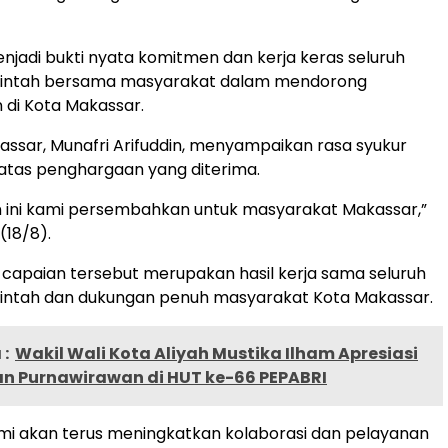
enjadi bukti nyata komitmen dan kerja keras seluruh
rintah bersama masyarakat dalam mendorong
 di Kota Makassar.
assar, Munafri Arifuddin, menyampaikan rasa syukur
 atas penghargaan yang diterima.
 ini kami persembahkan untuk masyarakat Makassar,”
(18/8).
 capaian tersebut merupakan hasil kerja sama seluruh
rintah dan dukungan penuh masyarakat Kota Makassar.
:
Wakil Wali Kota Aliyah Mustika Ilham Apresiasi
n Purnawirawan di HUT ke-66 PEPABRI
mi akan terus meningkatkan kolaborasi dan pelayanan