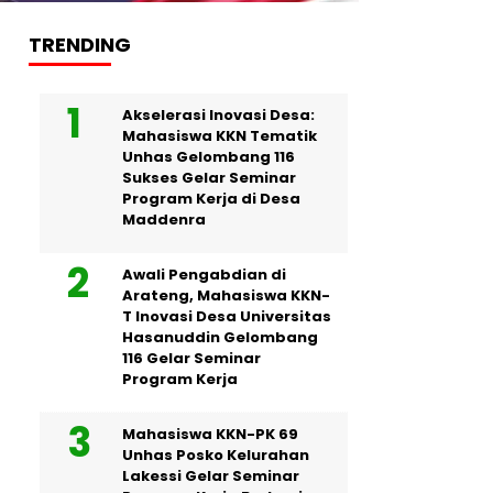
TRENDING
Akselerasi Inovasi Desa:
Mahasiswa KKN Tematik
Unhas Gelombang 116
Sukses Gelar Seminar
Program Kerja di Desa
Maddenra
Awali Pengabdian di
Arateng, Mahasiswa KKN-
T Inovasi Desa Universitas
Hasanuddin Gelombang
116 Gelar Seminar
Program Kerja
Mahasiswa KKN-PK 69
Unhas Posko Kelurahan
Lakessi Gelar Seminar