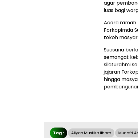
agar pembang
luas bagi warg
Acara ramah t
Forkopimda Su
tokoh masyar
Suasana berl
semangat keb
silaturahmi 
jajaran Forko
hingga masya
pembangunan
Tag :
Aliyah Mustika Ilham
Munafri A