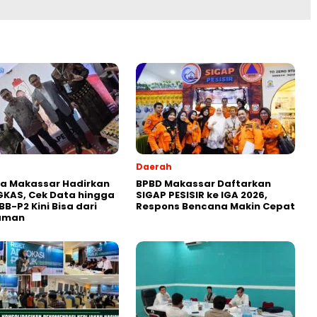
Daerah
a Makassar Hadirkan
BPBD Makassar Daftarkan
KAS, Cek Data hingga
SIGAP PESISIR ke IGA 2026,
BB-P2 Kini Bisa dari
Respons Bencana Makin Cepat
aman