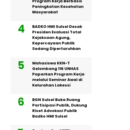
Program Kerja Berbasis
Peningkatan Kesehatan
Masyarakat
BADKO HMI Sulsel Desak
Presiden Evaluasi Total
Kejaksaan Agung,
Kepercayaan Publik
Sedang Dipertaruhkan
Mahasiswa KKN-T
Gelombang 116 UNHAS
Paparkan Program Kerja
melalui Seminar Awal di
Kelurahan Lakessi
BGN Sulsel Buka Ruang
Partisipasi Publik, Dukung
Riset Advokasi Publik
Badko HMI Sulsel