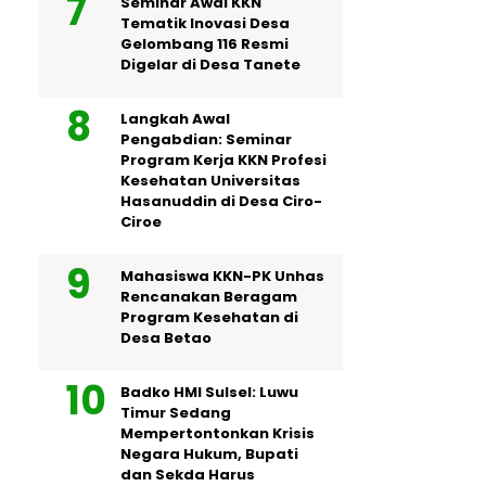
Seminar Awal KKN
Tematik Inovasi Desa
Gelombang 116 Resmi
Digelar di Desa Tanete
Langkah Awal
Pengabdian: Seminar
Program Kerja KKN Profesi
Kesehatan Universitas
Hasanuddin di Desa Ciro-
Ciroe
Mahasiswa KKN-PK Unhas
Rencanakan Beragam
Program Kesehatan di
Desa Betao
Badko HMI Sulsel: Luwu
Timur Sedang
Mempertontonkan Krisis
Negara Hukum, Bupati
dan Sekda Harus