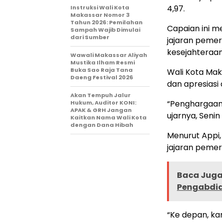
4,97.
Instruksi Wali Kota
Makassar Nomor 3
Tahun 2026: Pemilahan
Capaian ini m
Sampah Wajib Dimulai
dari Sumber
jajaran peme
kesejahteraan
Wawali Makassar Aliyah
Mustika Ilham Resmi
Buka Sao Raja Tana
Wali Kota Mak
Daeng Festival 2026
dan apresiasi
Akan Tempuh Jalur
“Penghargaan
Hukum, Auditor KONI:
APAK & GRH Jangan
ujarnya, Senin 
Kaitkan Nama Wali Kota
dengan Dana Hibah
Menurut Appi,
jajaran peme
Baca Juga 
Pengabdia
“Ke depan, ka