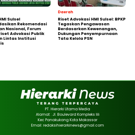
Daerah
MI Sulsel
Riset Advokasi HMI Sulsel: BPKP
idasikan Rekomendasi
Tegaskan Pengawasan
an Nasional, Forum
Berdasarkan Kewenangan,
Riset Advokasi Publik
Dukungan Penyempurnaan
 Lintas Institusi
Tata Kelola PSN
is
PT. Hierarki Utama Media
Alamat : Jl. Boulevard Kompleks lili
Kec Panakukang Kota Makassar
Email: redaksihierarkinews@gmail.com