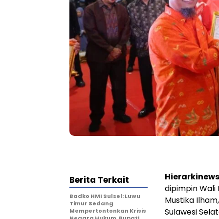
Hierarkinew
Berita Terkait
dipimpin Wali 
Badko HMI Sulsel: Luwu
Mustika Ilham
Timur Sedang
Sulawesi Sela
Mempertontonkan Krisis
Negara Hukum, Bupati