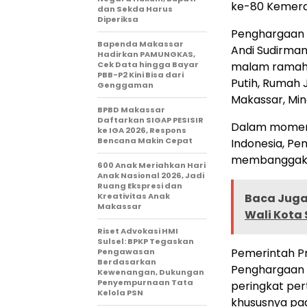
ke-80 Kemerd
dan Sekda Harus
Diperiksa
Penghargaan t
Bapenda Makassar
Andi Sudirman
Hadirkan PAMUNGKAS,
Cek Data hingga Bayar
malam ramah 
PBB-P2 Kini Bisa dari
Putih, Rumah 
Genggaman
Makassar, Mi
BPBD Makassar
Daftarkan SIGAP PESISIR
Dalam moment
ke IGA 2026, Respons
Bencana Makin Cepat
Indonesia, Pe
membanggak
600 Anak Meriahkan Hari
Anak Nasional 2026, Jadi
Ruang Ekspresi dan
Kreativitas Anak
Baca Juga 
Makassar
Wali Kota 
Riset Advokasi HMI
Sulsel: BPKP Tegaskan
Pemerintah P
Pengawasan
Berdasarkan
Penghargaan 
Kewenangan, Dukungan
Penyempurnaan Tata
peringkat per
Kelola PSN
khususnya pad