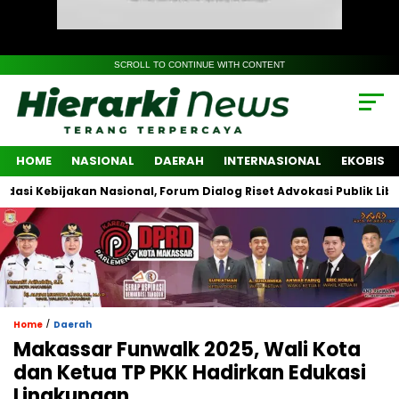
SCROLL TO CONTINUE WITH CONTENT
HOME
NASIONAL
DAERAH
INTERNASIONAL
EKOBIS
bijakan Nasional, Forum Dialog Riset Advokasi Publik Libatkan Li
/
Home
Daerah
Makassar Funwalk 2025, Wali Kota
dan Ketua TP PKK Hadirkan Edukasi
Lingkungan