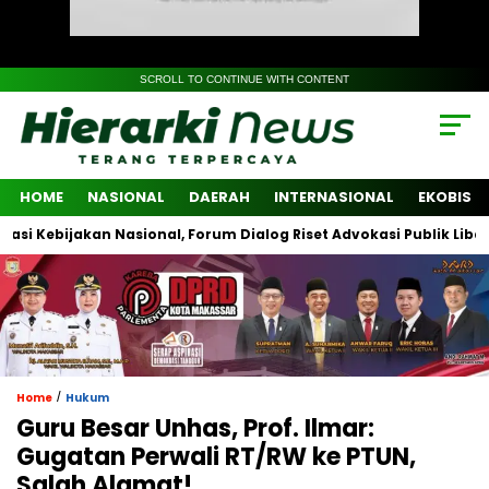
SCROLL TO CONTINUE WITH CONTENT
HOME
NASIONAL
DAERAH
INTERNASIONAL
EKOBIS
jakan Nasional, Forum Dialog Riset Advokasi Publik Libatkan Lint
/
Home
Hukum
Guru Besar Unhas, Prof. Ilmar:
Gugatan Perwali RT/RW ke PTUN,
Salah Alamat!