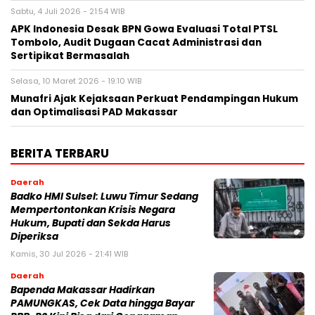
Sabtu, 4 Juli 2026 - 21:54 WIB
APK Indonesia Desak BPN Gowa Evaluasi Total PTSL
Tombolo, Audit Dugaan Cacat Administrasi dan
Sertipikat Bermasalah
Selasa, 10 Maret 2026 - 19:10 WIB
Munafri Ajak Kejaksaan Perkuat Pendampingan Hukum
dan Optimalisasi PAD Makassar
BERITA TERBARU
Daerah
Badko HMI Sulsel: Luwu Timur Sedang
Mempertontonkan Krisis Negara
Hukum, Bupati dan Sekda Harus
Diperiksa
Kamis, 30 Jul 2026 - 21:41 WIB
Daerah
Bapenda Makassar Hadirkan
PAMUNGKAS, Cek Data hingga Bayar