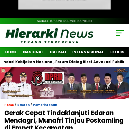
SCROLL TO CONTINUE WITH CONTENT
HOME
NASIONAL
DAERAH
INTERNASIONAL
EKOBIS
Kebijakan Nasional, Forum Dialog Riset Advokasi Publik Libatkan 
/
/
Home
Daerah
Pemerintahan
Gerak Cepat Tindaklanjuti Edaran
Mendagri, Munafri Tinjau Poskamling
di Empat Kecamatan