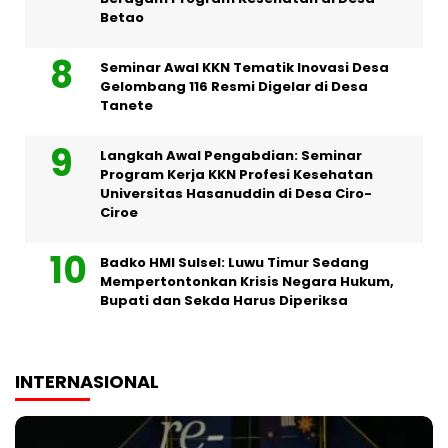
Betao
Seminar Awal KKN Tematik Inovasi Desa
Gelombang 116 Resmi Digelar di Desa
Tanete
Langkah Awal Pengabdian: Seminar
Program Kerja KKN Profesi Kesehatan
Universitas Hasanuddin di Desa Ciro-
Ciroe
Badko HMI Sulsel: Luwu Timur Sedang
Mempertontonkan Krisis Negara Hukum,
Bupati dan Sekda Harus Diperiksa
INTERNASIONAL